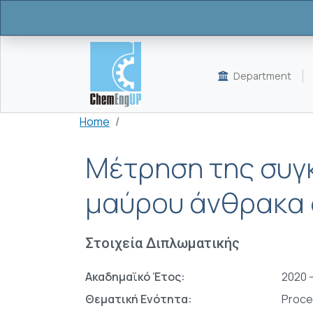
Skip to main content
Department
Breadcrumb
Home
Μέτρηση της συγ
μαύρου άνθρακα 
Στοιχεία Διπλωματικής
Ακαδημαϊκό Έτος:
2020 -
Θεματική Ενότητα:
Proce