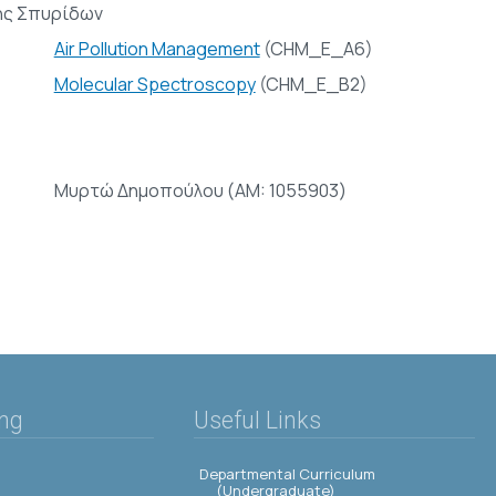
ής Σπυρίδων
Air Pollution Management
(CHM_E_A6)
Molecular Spectroscopy
(CHM_E_B2)
Μυρτώ Δημοπούλου (AM: 1055903)
ing
Useful Links
Departmental Curriculum
(Undergraduate)