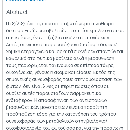
Abstract
Η εξέλιξη έχει προικίσει τα φυτά με μια πληθώρα
δευτερογενών μεταβολιτών οι οποίοι εμπλέκονται σε
αποκρίσεις έναντι (α)βιοτικών καταπονήσεων.
Αυτές οι ενώσεις παρουσιάζουν ιδιαίτερη δομική/
χημική ετερογένεια και αρκετά συχνά δεν απαντώνται
καθολικά στο φυτικό βασίλειο αλλά η βιοσύνθεση
τους περιορίζεται ταξινομικά σε επίπεδο τάξης,
οικογένειας, γένους ή ακόμα και είδους. Εκτός της
σημαντικής συνεισφοράς τους στην ομοιόσταση των
φυτών, δεν είναι λίγες οι περιπτώσεις όπου οι
ουσίες αυτές παρουσιάζουν φαρμακευτικό
ενδιαφέρον. Η αποσαφήνιση των αντιστοίχων
βιοσυνθετικών μονοπατιών είναι απαραίτητη
προϋπόθεση τόσο για την κατανόηση του τρόπου
συνεισφοράς των μεταβολιτών στην βιολογία/
οικοφυσιολογία του φυτού όσο και για την παραγωγή