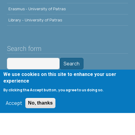
Erasmus - University of Patras
Library - University of Patras
Search form
Search
We use cookies on this site to enhance your user
Tools
experience
By clicking the Accept button, you agree to us doing so.
Cookie settings
Accept
Μενού λογαριασμού χρήστη
No, thanks
Log in
Copyright © 2020 Department of Chemical Engineering,
University of Patras; all rights reserved