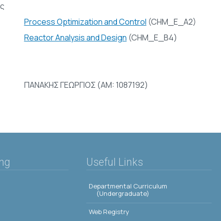
ς
Process Optimization and Control
(CHM_E_A2)
Reactor Analysis and Design
(CHM_E_Β4)
ΠΑΝΑΚΗΣ ΓΕΩΡΓΙΟΣ (AM: 1087192)
ing
Useful Links
Departmental Curriculum
(Undergraduate)
Web Registry