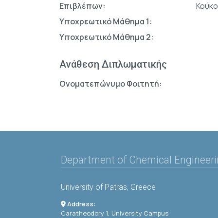
Επιβλέπων:
Κούκο
Υποχρεωτικό Μάθημα 1:
Υποχρεωτικό Μάθημα 2:
Ανάθεση Διπλωματικής
Ονοματεπώνυμο Φοιτητή:
Department of Chemical Engineer
University of Patras, Greece
Address:
Caratheodory 1, University Campus