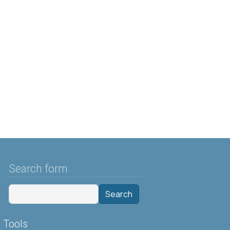
Search form
Search
Tools