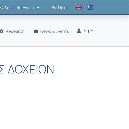
Social Networks
Links
Μενού λογαριασμού
Log in
Research
News & Events
Σ ΔΟΧΕΙΩΝ