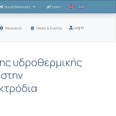
Social Networks
Links
Μενού λογαριασμού
Log in
Research
News & Events
της υδροθερμικής
 στην
κτρόδια