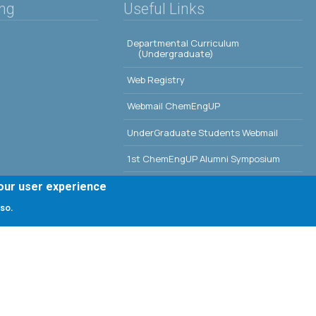
ing
Useful Links
Departmental Curriculum
(Undergraduate)
Web Registry
Webmail ChemEngUP
UnderGraduate Students Webmail
1st ChemEngUP Alumni Symposium
Seminar Rooms Program
your user experience
 so.
E-Class
Erasmus - University of Patras
Library - University of Patras
g, University of Patras; all rights reserved