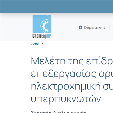
Skip to main content
Department
Breadcrumb
Home
Μελέτη της επίδ
επεξεργασίας ορ
ηλεκτροχημική σ
υπερπυκνωτών