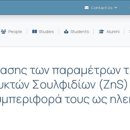
Contact Us
People
Studies
Students
Alumni
ρασης των παραμέτρων 
υκτών Σουλφιδίων (ZnS)
υμπεριφορά τους ως ηλε