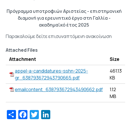
Πρόγραμμα υποτροφιών Αριστείας - επιστημονική
διαμονή για ερευνητικό έργο στη Γαλλία -
ακαδημαϊκό έτος 2025
Παρακαλούμε δείτε επισυναπτόμενη ανακοίνωση
Attached Files
Attachment
Size
appel-a-candidatures-sshn-2025-
461.13
gr_638793672943790665.pdf
KB
emailcontent_638793672943490662.pdf
1.12
MB
Share
Facebook
Twitter
LinkedIn