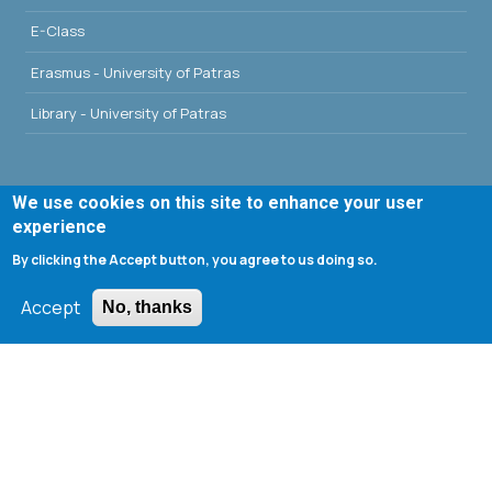
E-Class
Erasmus - University of Patras
Library - University of Patras
We use cookies on this site to enhance your user
Search form
experience
By clicking the Accept button, you agree to us doing so.
Search
Accept
No, thanks
Tools
Cookie settings
Μενού λογαριασμού χρήστη
Log in
Copyright © 2020 Department of Chemical Engineering,
University of Patras; all rights reserved