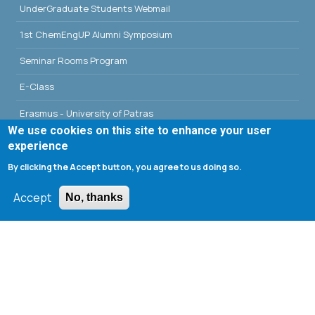
UnderGraduate Students Webmail
1st ChemEngUP Alumni Symposium
Seminar Rooms Program
E-Class
Erasmus - University of Patras
We use cookies on this site to enhance your user
Library - University of Patras
experience
By clicking the Accept button, you agree to us doing so.
Accept
No, thanks
Search form
Search
Tools
Cookie settings