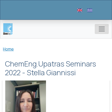
Skip to main content
Breadcrumb
Home
ChemEng.Upatras Seminars
2022 - Stella Giannissi