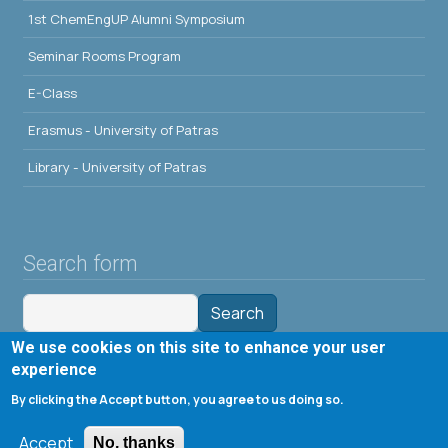
1st ChemEngUP Alumni Symposium
Seminar Rooms Program
E-Class
Erasmus - University of Patras
Library - University of Patras
Search form
Search
We use cookies on this site to enhance your user
Tools
experience
By clicking the Accept button, you agree to us doing so.
Cookie settings
Accept
Μενού λογαριασμού χρήστη
No, thanks