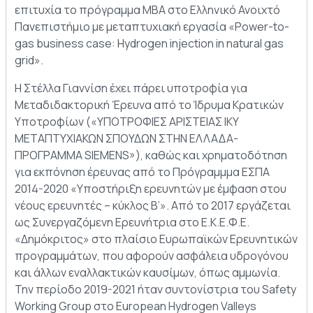
επιτυχία το πρόγραμμα ΜΒΑ στο Ελληνικό Ανοιχτό
Πανεπιστήμιο με μεταπτυχιακή εργασία «Power-to-
gas business case: Hydrogen injection in natural gas
grid».
Η Στέλλα Γιαννίση έχει πάρει υποτροφία για
Μεταδιδακτορική Έρευνα από το Ίδρυμα Κρατικών
Υποτροφίων («ΥΠΟΤΡΟΦΙΕΣ ΑΡΙΣΤΕΙΑΣ ΙΚΥ
ΜΕΤΑΠΤΥΧΙΑΚΩΝ ΣΠΟΥΔΩΝ ΣΤΗΝ ΕΛΛΑΔΑ-
ΠΡΟΓΡΑΜΜΑ SIEMENS»), καθώς και χρηματοδότηση
για εκπόνηση έρευνας από το Πρόγραμμμα ΕΣΠΑ
2014-2020 «Υποστήριξη ερευνητών με έμφαση στου
νέους ερευνητές – κύκλος Β’». Από το 2017 εργάζεται
ως Συνεργαζόμενη Ερευνήτρια στο Ε.Κ.Ε.Φ.Ε.
«Δημόκριτος» στο πλαίσιο Ευρωπαϊκών Ερευνητικών
προγραμμάτων, που αφορούν ασφάλεια υδρογόνου
και άλλων εναλλακτικών καυσίμων, όπως αμμωνία.
Την περίοδο 2019-2021 ήταν συντονίστρια του Safety
Working Group στο European Hydrogen Valleys