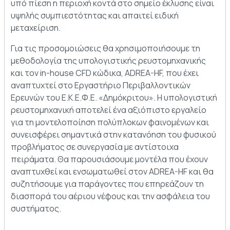
υπό πίεση η περιοχή κοντά στο σημείο έκλυσης είναι
υψηλής συμπιεστότητας και απαιτεί ειδική
μεταχείριση.
Για τις προσομοιώσεις θα χρησιμοποιήσουμε τη
μεθοδολογία της υπολογιστικής ρευστομηχανικής
και τον in-house CFD κώδικα, ADREA-HF, που έχει
αναπτυχτεί στο Εργαστήριο Περιβαλλοντικών
Ερευνών του Ε.Κ.Ε.Φ.Ε. «Δημόκριτου». Η υπολογιστική
ρευστομηχανική αποτελεί ένα αξιόπιστο εργαλείο
για τη μοντελοποίηση πολύπλοκων φαινομένων και
συνεισφέρει σημαντικά στην κατανόηση του φυσικού
προβλήματος σε συνεργασία με αντίστοιχα
πειράματα. Θα παρουσιάσουμε μοντέλα που έχουν
αναπτυχθεί και ενσωματωθεί στον ADREA-HF και θα
συζητήσουμε για παράγοντες που επηρεάζουν τη
διασπορά του αέριου νέφους και την ασφάλεια του
συστήματος.