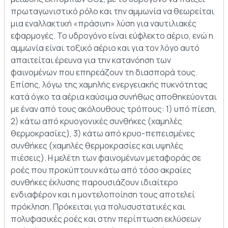
πρωταγωνιστικό ρόλο και την αμμωνία να θεωρείται
μια εναλλακτική «πράσινη» λύση για ναυτιλιακές
εφαρμογές. Το υδρογόνο είναι εύφλεκτο αέριο, ενώ η
αμμωνία είναι τοξικό αέριο και για τον λόγο αυτό
απαιτείται έρευνα για την κατανόηση των
φαινομένων που επηρεάζουν τη διασπορά τους.
Επίσης, λόγω της χαμηλής ενεργειακής πυκνότητας
κατά όγκο τα αέρια καύσιμα συνήθως αποθηκεύονται
με έναν από τους ακόλουθους τρόπους: 1) υπό πίεση,
2) κάτω από κρυογονικές συνθήκες (χαμηλές
θερμοκρασίες), 3) κάτω από κρυο-πεπεισμένες
συνθήκες (χαμηλές θερμοκρασίες και υψηλές
πιέσεις). Η μελέτη των φαινομένων μεταφοράς σε
ροές που προκύπτουν κάτω από τόσο ακραίες
συνθήκες έκλυσης παρουσιάζουν ιδιαίτερο
ενδιαφέρον και η μοντελοποίηση τους αποτελεί
πρόκληση. Πρόκειται για πολυσυστατικές και
πολυφασικές ροές και στην περίπτωση εκλύσεων