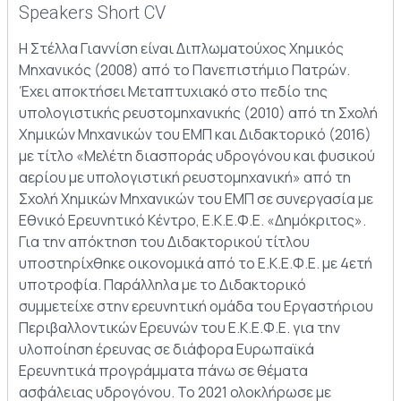
Speakers Short CV
Η Στέλλα Γιαννίση είναι Διπλωματούχος Χημικός
Μηχανικός (2008) από το Πανεπιστήμιο Πατρών.
Έχει αποκτήσει Μεταπτυχιακό στο πεδίο της
υπολογιστικής ρευστομηχανικής (2010) από τη Σχολή
Χημικών Μηχανικών του ΕΜΠ και Διδακτορικό (2016)
με τίτλο «Μελέτη διασποράς υδρογόνου και φυσικού
αερίου με υπολογιστική ρευστομηχανική» από τη
Σχολή Χημικών Μηχανικών του ΕΜΠ σε συνεργασία με
Εθνικό Ερευνητικό Κέντρο, Ε.Κ.Ε.Φ.Ε. «Δημόκριτος».
Για την απόκτηση του Διδακτορικού τίτλου
υποστηρίχθηκε οικονομικά από το Ε.Κ.Ε.Φ.Ε. με 4ετή
υποτροφία. Παράλληλα με το Διδακτορικό
συμμετείχε στην ερευνητική ομάδα του Εργαστήριου
Περιβαλλοντικών Ερευνών του Ε.Κ.Ε.Φ.Ε. για την
υλοποίηση έρευνας σε διάφορα Ευρωπαϊκά
Ερευνητικά προγράμματα πάνω σε θέματα
ασφάλειας υδρογόνου. Το 2021 ολοκλήρωσε με