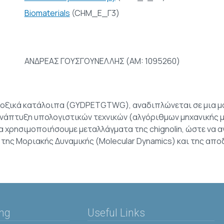
Biomaterials
(CHM_E_Γ3)
ΑΝΔΡΕΑΣ ΓΟΥΣΓΟΥΝΕΛΛΗΣ (AM: 1095260)
αμινοξικά κατάλοιπα (GYDPETGTWG), αναδιπλώνεται σε μια 
 ανάπτυξη υπολογιστικών τεχνικών (αλγόριθμων μηχανικής 
α χρησιμοποιήσουμε μεταλλάγματα της chignolin, ώστε να 
 της Μοριακής Δυναμικής (Molecular Dynamics) και της α
ing
Useful Links