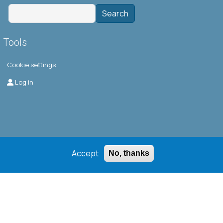
Search
Tools
Cookie settings
Μενού λογαριασμού χρήστη
Log in
Accept
No, thanks