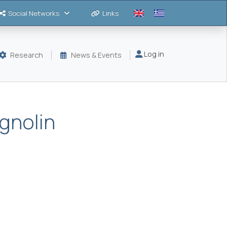
Social Networks
Links
Μενού λογαριασμού
Log in
Research
News & Events
gnolin