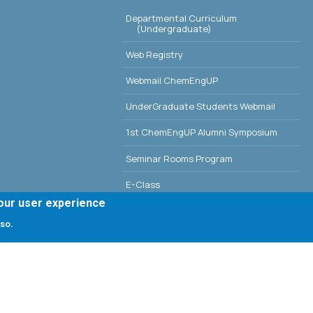
Departmental Curriculum
(Undergraduate)
Web Registry
Webmail ChemEngUP
UnderGraduate Students Webmail
1st ChemEngUP Alumni Symposium
Seminar Rooms Program
E-Class
your user experience
Erasmus - University of Patras
 so.
Library - University of Patras
g, University of Patras; all rights reserved