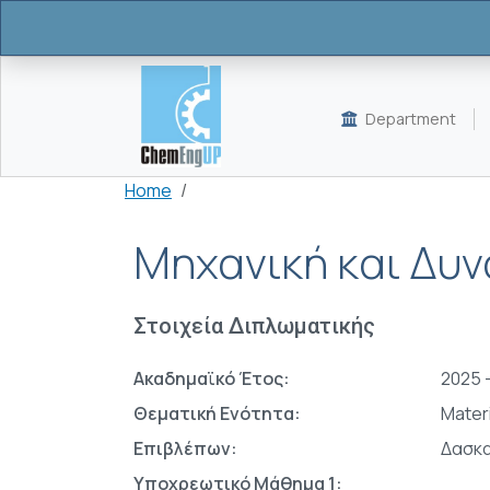
Skip to main content
Department
Breadcrumb
Home
Μηχανική και Δυν
Στοιχεία Διπλωματικής
Ακαδημαϊκό Έτος:
2025 
Θεματική Ενότητα:
Mater
Επιβλέπων:
Δασκ
Υποχρεωτικό Μάθημα 1: