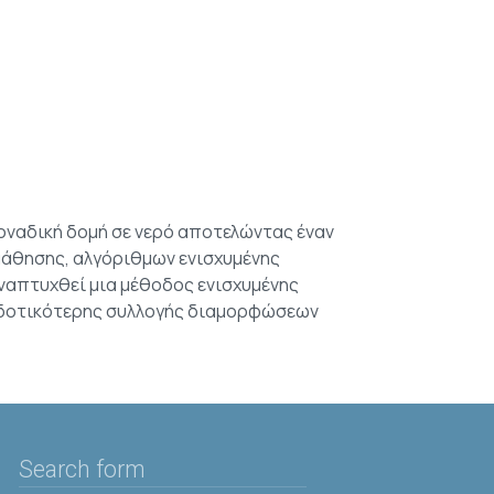
μοναδική δομή σε νερό αποτελώντας έναν
μάθησης, αλγόριθμων ενισχυμένης
αναπτυχθεί μια μέθοδος ενισχυμένης
ποδοτικότερης συλλογής διαμορφώσεων
Search form