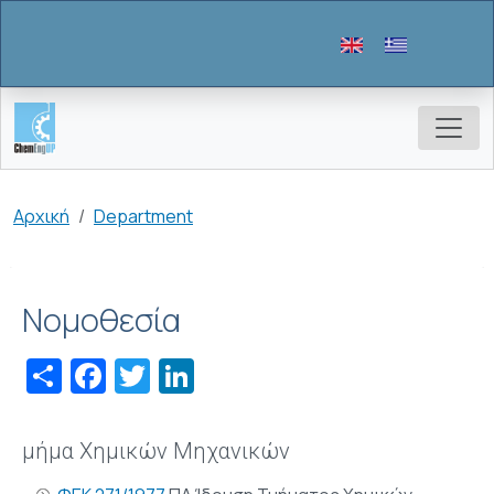
Παράκαμψη προς το κυρίως περιεχόμενο
Breadcrumb
Αρχική
Department
Νομοθεσία
Share
Facebook
Twitter
LinkedIn
μήμα Χημικών Μηχανικών