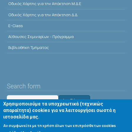
Οδικός Χάρτης για την Απόκτηση Μ.Δ.Ε
Οδικός Χάρτης για την Απόκτηση Δ.Δ.
E-Class
Αίθουσες Σεμιναρίων - Πρόγραμμα
Βιβλιοθήκη Τμήματος
Search form
Αναζήτηση
Χρησιμοποιούμε τα υποχρεωτικά (τεχνικώς
απαραίτητα) cookies για να λειτουργήσει σωστά η
ιστοσελίδα μας.
Tools
Αν συμφωνείτε με τη χρήση όλων των επιπρόσθετων cookies
Cookie settings