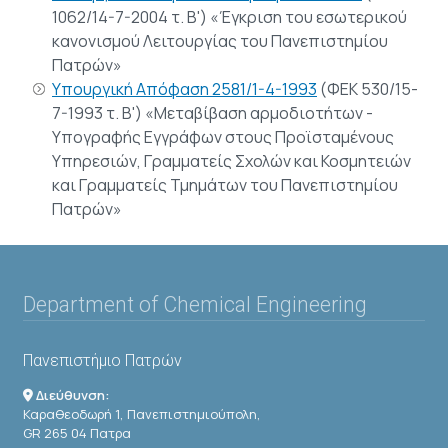
1062/14-7-2004 τ. Β') «Έγκριση του εσωτερικού
κανονισμού Λειτουργίας του Πανεπιστημίου
Πατρών»
Υπουργική Απόφαση 2581/1-4-1993
(ΦΕΚ 530/15-
7-1993 τ. Β') «Μεταβίβαση αρμοδιοτήτων -
Υπογραφής Εγγράφων στους Προϊσταμένους
Υπηρεσιών, Γραμματείς Σχολών και Κοσμητειών
και Γραμματείς Τμημάτων του Πανεπιστημίου
Πατρών»
Department of Chemical Engineering
Πανεπιστήμιο Πατρών
Διεύθυνση:
Καραθεοδωρή 1, Πανεπιστημιούπολη,
GR 265 04 Πατρα