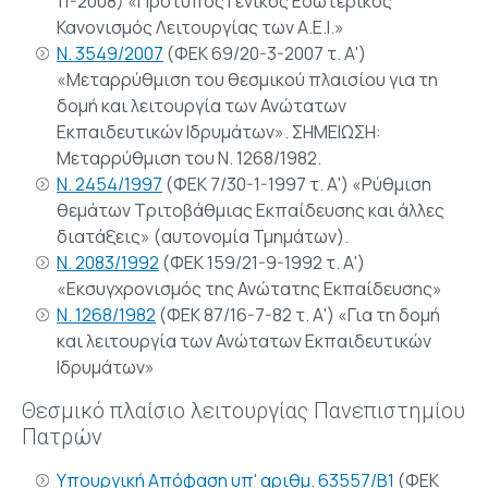
11-2008) «Πρότυπος Γενικός Εσωτερικός
Κανονισμός Λειτουργίας των Α.Ε.Ι.»
Ν. 3549/2007
(ΦΕΚ 69/20-3-2007 τ. Α')
«Μεταρρύθμιση του θεσμικού πλαισίου για τη
δομή και λειτουργία των Ανώτατων
Εκπαιδευτικών Ιδρυμάτων». ΣΗΜΕΙΩΣΗ:
Μεταρρύθμιση του Ν. 1268/1982.
Ν. 2454/1997
(ΦΕΚ 7/30-1-1997 τ. Α') «Ρύθμιση
θεμάτων Τριτοβάθμιας Εκπαίδευσης και άλλες
διατάξεις» (αυτονομία Τμημάτων).
Ν. 2083/1992
(ΦΕΚ 159/21-9-1992 τ. Α')
«Εκσυγχρονισμός της Ανώτατης Εκπαίδευσης»
Ν. 1268/1982
(ΦΕΚ 87/16-7-82 τ. Α') «Για τη δομή
και λειτουργία των Ανώτατων Εκπαιδευτικών
Ιδρυμάτων»
Θεσμικό πλαίσιο λειτουργίας Πανεπιστημίου
Πατρών
Υπουργική Απόφαση υπ' αριθμ. 63557/Β1
(ΦΕΚ