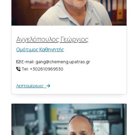
Αγγελόπουλος Γεώργιος
Ομότιμος Καθηγητής
E-mail: gang@chemeng.upatras.gr
Tel: +302610969530
Λεπτομέρειες