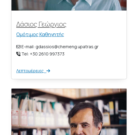
Δάσιος Γεώργιος
Ομότιμος Καθηγητής
E-mail: gdassios@chemeng.upatras.gr
Tel: +30 2610 997373
Λεπτομέρειες