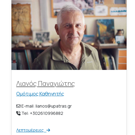
Λιανός Παναγιώτης
Ομότιμος Καθηγητής
E-mail: lianos@upatras.gr
Tel: +302610996882
Λεπτομέρειες