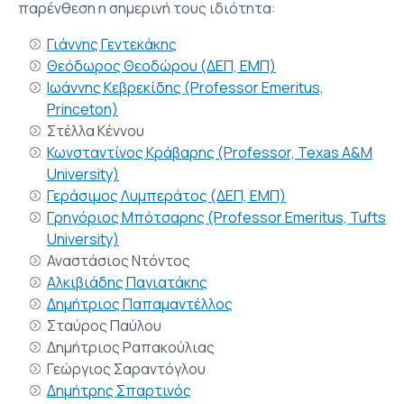
παρένθεση η σημερινή τους ιδιότητα:
Γιάννης Γεντεκάκης
Θεόδωρος Θεοδώρου (ΔΕΠ, ΕΜΠ)
Ιωάννης Κεβρεκίδης (Professor Emeritus,
Princeton)
Στέλλα Κέννου
Κωνσταντίνος Κράβαρης (Professor, Texas A&M
University)
Γεράσιμος Λυμπεράτος (ΔΕΠ, ΕΜΠ)
Γρηγόριος Μπότσαρης (Professor Emeritus, Tufts
University)
Αναστάσιος Ντόντος
Αλκιβιάδης Παγιατάκης
Δημήτριος Παπαμαντέλλος
Σταύρος Παύλου
Δημήτριος Ραπακούλιας
Γεώργιος Σαραντόγλου
Δημήτρης Σπαρτινός