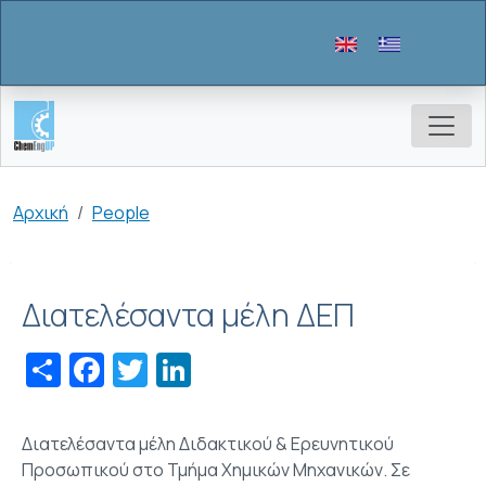
Παράκαμψη προς το κυρίως περιεχόμενο
Breadcrumb
Αρχική
People
Διατελέσαντα μέλη ΔΕΠ
Share
Facebook
Twitter
LinkedIn
Διατελέσαντα μέλη Διδακτικού & Ερευνητικού
Προσωπικού στο Τμήμα Χημικών Μηχανικών. Σε