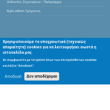
Αίθουσες Σεμιναρίων - Πρόγραμμα
Βιβλιοθήκη Τμήματος
Χρησιμοποιούμε τα υποχρεωτικά (τεχνικώς
Search form
απαραίτητα) cookies για να λειτουργήσει σωστά η
ιστοσελίδα μας.
Αναζήτηση
Αν συμφωνείτε με τη χρήση όλων των επιπρόσθετων cookies
επιλέξτε “Αποδοχή”.
Tools
Αποδοχή
Δεν αποδέχομαι
Cookie settings
Μενού λογαριασμού χρήστη
Log in
Copyright © 2020 Department of Chemical Engineering,
University of Patras; all rights reserved