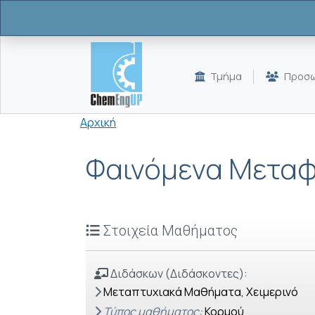
Παράκαμψη προς το κυρίως περιεχόμενο
Τμήμα
Προσω
Breadcrumb
Αρχική
Φαινόμενα Μετα
Στοιχεία Μαθήματος
Διδάσκων (Διδάσκοντες):
Μεταπτυχιακά Μαθήματα, Χειμερινό
Τύπος μαθήματος:
Κορμού