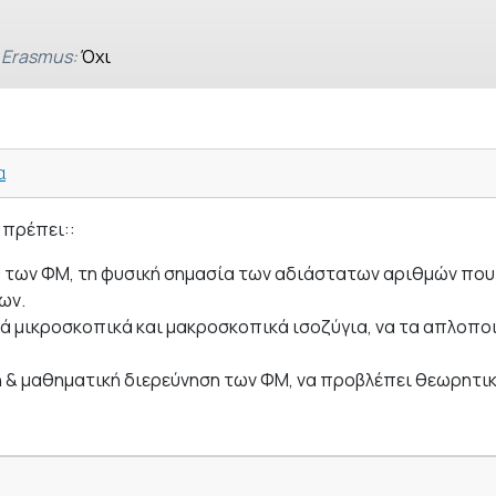
 Erasmus:
Όχι
α
 πρέπει::
ές των ΦΜ, τη φυσική σημασία των αδιάστατων αριθμών που
ων.
ά μικροσκοπικά και μακροσκοπικά ισοζύγια, να τα απλοποι
 & μαθηματική διερεύνηση των ΦΜ, να προβλέπει θεωρητικά