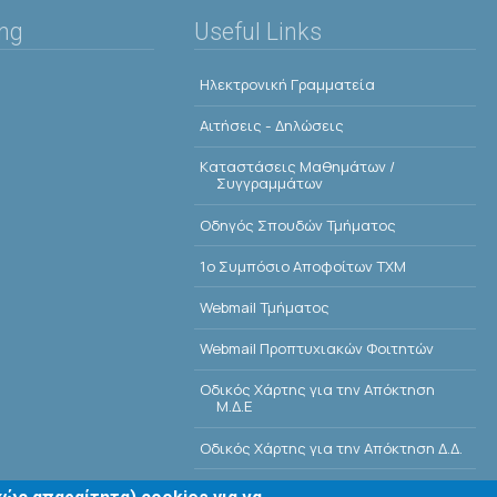
ing
Useful Links
Ηλεκτρονική Γραμματεία
Αιτήσεις - Δηλώσεις
Kαταστάσεις Μαθημάτων /
Συγγραμμάτων
Οδηγός Σπουδών Τμήματος
1o Συμπόσιο Αποφοίτων ΤΧΜ
Webmail Τμήματος
Webmail Προπτυχιακών Φοιτητών
Οδικός Χάρτης για την Απόκτηση
Μ.Δ.Ε
Οδικός Χάρτης για την Απόκτηση Δ.Δ.
E-Class