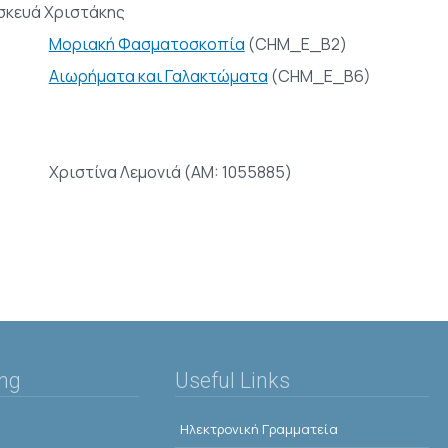
κευά Χριστάκης
Μοριακή Φασματοσκοπία
(CHM_E_B2)
Αιωρήματα και Γαλακτώματα
(CHM_E_Β6)
Χριστίνα Λεμονιά (AM: 1055885)
ing
Useful Links
Ηλεκτρονική Γραμματεία