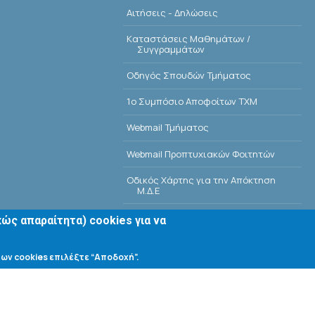
Αιτήσεις - Δηλώσεις
Kαταστάσεις Μαθημάτων /
Συγγραμμάτων
Οδηγός Σπουδών Τμήματος
1o Συμπόσιο Αποφοίτων ΤΧΜ
Webmail Τμήματος
Webmail Προπτυχιακών Φοιτητών
Οδικός Χάρτης για την Απόκτηση
Μ.Δ.Ε
Οδικός Χάρτης για την Απόκτηση Δ.Δ.
ώς απαραίτητα) cookies για να
E-Class
ων cookies επιλέξτε “Αποδοχή”.
Αίθουσες Σεμιναρίων - Πρόγραμμα
Βιβλιοθήκη Τμήματος