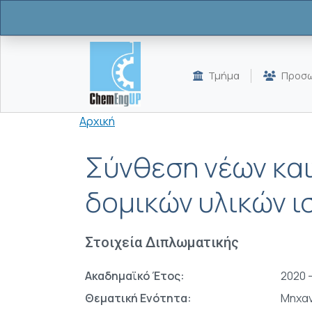
Παράκαμψη προς το κυρίως περιεχόμενο
Τμήμα
Προσω
Breadcrumb
Αρχική
Σύνθεση νέων και
δομικών υλικών ι
Στοιχεία Διπλωματικής
Ακαδημαϊκό Έτος:
2020 -
Θεματική Ενότητα:
Μηχαν