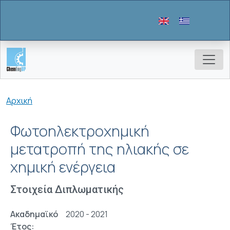
Παράκαμψη προς το κυρίως περιεχόμενο
Breadcrumb
Αρχική
Φωτοηλεκτροχημική
μετατροπή της ηλιακής σε
χημική ενέργεια
Στοιχεία Διπλωματικής
Ακαδημαϊκό
2020 - 2021
Έτος: