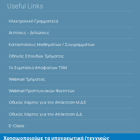
Useful Links
Ηλεκτρονική Γραμματεία
Αιτήσεις - Δηλώσεις
Kαταστάσεις Μαθημάτων / Συγγραμμάτων
Οδηγός Σπουδών Τμήματος
1o Συμπόσιο Αποφοίτων ΤΧΜ
Webmail Τμήματος
Webmail Προπτυχιακών Φοιτητών
Οδικός Χάρτης για την Απόκτηση Μ.Δ.Ε
Οδικός Χάρτης για την Απόκτηση Δ.Δ.
E-Class
Αίθουσες Σεμιναρίων - Πρόγραμμα
Χρησιμοποιούμε τα υποχρεωτικά (τεχνικώς