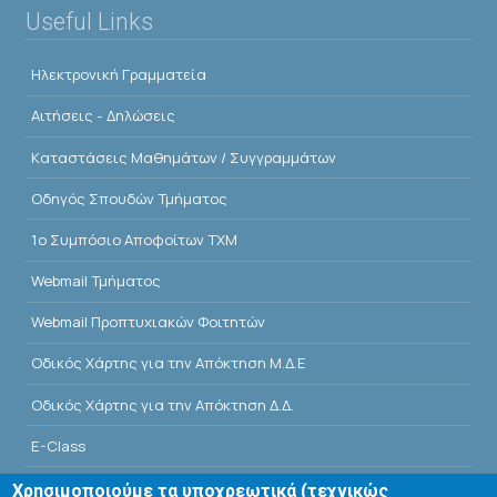
Useful Links
Ηλεκτρονική Γραμματεία
Αιτήσεις - Δηλώσεις
Kαταστάσεις Μαθημάτων / Συγγραμμάτων
Οδηγός Σπουδών Τμήματος
1o Συμπόσιο Αποφοίτων ΤΧΜ
Webmail Τμήματος
Webmail Προπτυχιακών Φοιτητών
Οδικός Χάρτης για την Απόκτηση Μ.Δ.Ε
Οδικός Χάρτης για την Απόκτηση Δ.Δ.
E-Class
Αίθουσες Σεμιναρίων - Πρόγραμμα
Χρησιμοποιούμε τα υποχρεωτικά (τεχνικώς