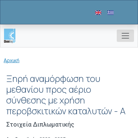
Παράκαμψη προς το κυρίως περιεχόμενο
Breadcrumb
Αρχική
Ξηρή αναμόρφωση του
μεθανίου προς αέριο
σύνθεσης με χρήση
περοβσκιτικών καταλυτών - Α
Στοιχεία Διπλωματικής