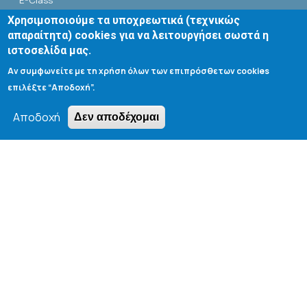
E-Class
Χρησιμοποιούμε τα υποχρεωτικά (τεχνικώς
Αίθουσες Σεμιναρίων - Πρόγραμμα
απαραίτητα) cookies για να λειτουργήσει σωστά η
ιστοσελίδα μας.
Βιβλιοθήκη Τμήματος
Αν συμφωνείτε με τη χρήση όλων των επιπρόσθετων cookies
επιλέξτε “Αποδοχή”.
Αποδοχή
Δεν αποδέχομαι
Search form
Αναζήτηση
Tools
Cookie settings
Μενού λογαριασμού χρήστη
Log in
Copyright © 2020 Department of Chemical Engineering,
University of Patras; all rights reserved