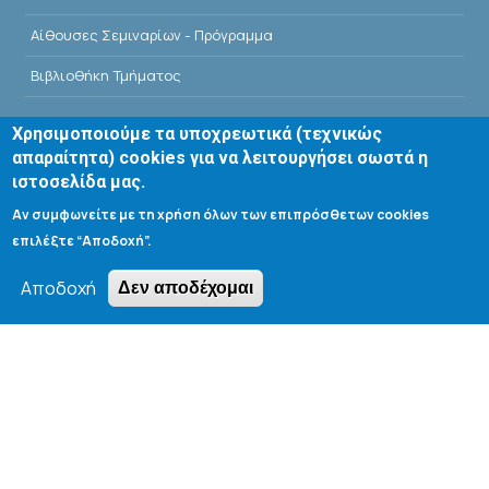
Αίθουσες Σεμιναρίων - Πρόγραμμα
Βιβλιοθήκη Τμήματος
Χρησιμοποιούμε τα υποχρεωτικά (τεχνικώς
απαραίτητα) cookies για να λειτουργήσει σωστά η
ιστοσελίδα μας.
Search form
Αν συμφωνείτε με τη χρήση όλων των επιπρόσθετων cookies
επιλέξτε “Αποδοχή”.
Αναζήτηση
Αποδοχή
Δεν αποδέχομαι
Tools
Cookie settings
Μενού λογαριασμού χρήστη
Log in
Copyright © 2020 Department of Chemical Engineering,
University of Patras; all rights reserved