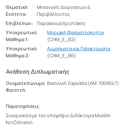
Θεματική
Μηχανικής Διεργασιών &
Ενότητα:
Περιβάλλοντος
Επιβλέπων:
Παρασκευά Χριστάκης
Υποχρεωτικό
Μοριακή Φασματοσκοπία
Μάθημα 1:
(CHM_E_B2)
Υποχρεωτικό
Αιωρήματα και Γαλακτώματα
Μάθημα 2:
(CHM_E_Β6)
Ανάθεση Διπλωματικής
Ονοματεπώνυμο
Βασιλική Ζαρκάδα (AM: 1069047)
Φοιτητή:
Παρατηρήσεις
Συνεργασία με τον υποψήφιο Διδάκτορα Μιχάλη
Κοτζάπασιη