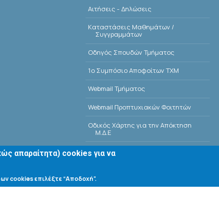
Αιτήσεις - Δηλώσεις
Kαταστάσεις Μαθημάτων /
Συγγραμμάτων
Οδηγός Σπουδών Τμήματος
1o Συμπόσιο Αποφοίτων ΤΧΜ
Webmail Τμήματος
Webmail Προπτυχιακών Φοιτητών
Οδικός Χάρτης για την Απόκτηση
Μ.Δ.Ε
Οδικός Χάρτης για την Απόκτηση Δ.Δ.
ώς απαραίτητα) cookies για να
E-Class
ων cookies επιλέξτε “Αποδοχή”.
Αίθουσες Σεμιναρίων - Πρόγραμμα
Βιβλιοθήκη Τμήματος