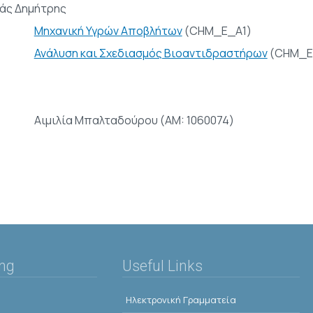
άς Δημήτρης
Μηχανική Υγρών Αποβλήτων
(CHM_E_A1)
Ανάλυση και Σχεδιασμός Βιοαντιδραστήρων
(CHM_E
Αιμιλία Μπαλταδούρου (AM: 1060074)
ing
Useful Links
Ηλεκτρονική Γραμματεία