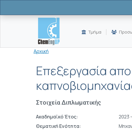
Παράκαμψη προς το κυρίως περιεχόμενο
Τμήμα
Προσω
Breadcrumb
Αρχική
Επεξεργασία απο
καπνοβιομηχανί
Στοιχεία Διπλωματικής
Ακαδημαϊκό Έτος:
2023 
Θεματική Ενότητα:
Μηχαν