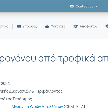
Contact Us
πικό
Σπουδές
Φοιτητές
Απόφοιτοι
ρογόνου από τροφικά α
- 2024
ικής Διεργασιών & Περιβάλλοντος
ράτος Γεράσιμος
Μηχανική Υγρών Αποβλήτων
(CHM_E_A1)