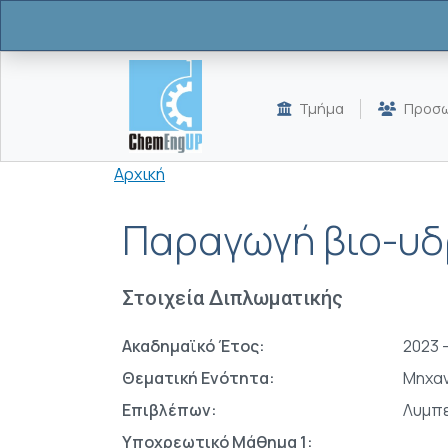
Παράκαμψη προς το κυρίως περιεχόμενο
Τμήμα
Προσω
Breadcrumb
Αρχική
Παραγωγή βιο-υδ
Στοιχεία Διπλωματικής
Ακαδημαϊκό Έτος:
2023 
Θεματική Ενότητα:
Μηχαν
Επιβλέπων:
Λυμπε
Υποχρεωτικό Μάθημα 1: