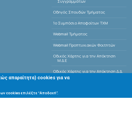
Συγγραμμάτων
Οδηγός Σπουδών Τμήματος
1o Συμπόσιο Αποφοίτων ΤΧΜ
Webmail Τμήματος
Webmail Προπτυχιακών Φοιτητών
Οδικός Χάρτης για την Απόκτηση
Μ.Δ.Ε
Οδικός Χάρτης για την Απόκτηση Δ.Δ.
ώς απαραίτητα) cookies για να
E-Class
ων cookies επιλέξτε “Αποδοχή”.
Αίθουσες Σεμιναρίων - Πρόγραμμα
Βιβλιοθήκη Τμήματος