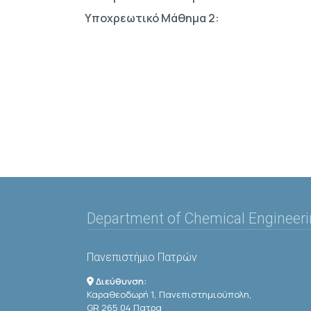
Υποχρεωτικό Μάθημα 2:
Department of Chemical Engineer
Πανεπιστήμιο Πατρών
Διεύθυνση:
Καραθεοδωρή 1, Πανεπιστημιούπολη,
GR 265 04 Πατρα