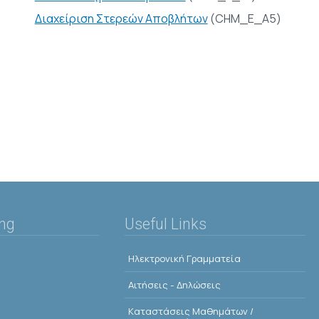
Διαχείριση Στερεών Αποβλήτων
(CHM_E_A5)
ing
Useful Links
Ηλεκτρονική Γραμματεία
Αιτήσεις - Δηλώσεις
Kαταστάσεις Μαθημάτων /