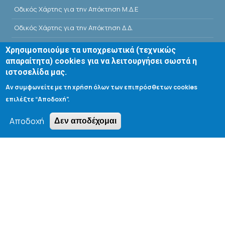
Οδικός Χάρτης για την Απόκτηση Μ.Δ.Ε
Οδικός Χάρτης για την Απόκτηση Δ.Δ.
E-Class
Χρησιμοποιούμε τα υποχρεωτικά (τεχνικώς
απαραίτητα) cookies για να λειτουργήσει σωστά η
Αίθουσες Σεμιναρίων - Πρόγραμμα
ιστοσελίδα μας.
Βιβλιοθήκη Τμήματος
Αν συμφωνείτε με τη χρήση όλων των επιπρόσθετων cookies
επιλέξτε “Αποδοχή”.
Αποδοχή
Δεν αποδέχομαι
Search form
Αναζήτηση
Tools