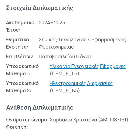
Στοιχεία Διπλωματικής
Ακαδημαϊκό
2024 - 2025
Έτος:
Θεματική
Χημικής Τεχνολογίας & Εφαρμοσμένης
Ενότητα:
Φυσικοχημείας
Επιβλέπων:
Παπαβασιλείου Γιάννα
Υποχρεωτικό
Υλικά για Ενεργειακές Εφαρμογές
Μάθημα 1:
(CHM_E_Γ6)
Υποχρεωτικό
Ηλεκτροχημικές Διεργασίες
Μάθημα 2:
(CHM_E_Β5)
Ανάθεση Διπλωματικής
Ονοματεπώνυμο
Χαρδαλιά Χριστιάνα (AM: 1087161)
Φοιτητή: