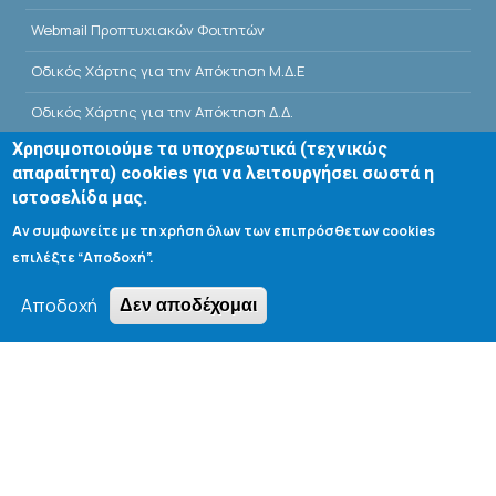
Webmail Προπτυχιακών Φοιτητών
Οδικός Χάρτης για την Απόκτηση Μ.Δ.Ε
Οδικός Χάρτης για την Απόκτηση Δ.Δ.
Χρησιμοποιούμε τα υποχρεωτικά (τεχνικώς
E-Class
απαραίτητα) cookies για να λειτουργήσει σωστά η
Αίθουσες Σεμιναρίων - Πρόγραμμα
ιστοσελίδα μας.
Αν συμφωνείτε με τη χρήση όλων των επιπρόσθετων cookies
Βιβλιοθήκη Τμήματος
επιλέξτε “Αποδοχή”.
Αποδοχή
Δεν αποδέχομαι
Search form
Αναζήτηση