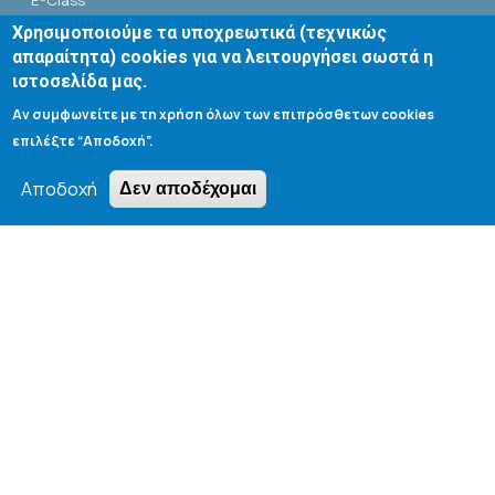
E-Class
Χρησιμοποιούμε τα υποχρεωτικά (τεχνικώς
Αίθουσες Σεμιναρίων - Πρόγραμμα
απαραίτητα) cookies για να λειτουργήσει σωστά η
ιστοσελίδα μας.
Βιβλιοθήκη Τμήματος
Αν συμφωνείτε με τη χρήση όλων των επιπρόσθετων cookies
επιλέξτε “Αποδοχή”.
Αποδοχή
Δεν αποδέχομαι
Search form
Αναζήτηση
Tools
Cookie settings
Μενού λογαριασμού χρήστη
Log in
Copyright © 2020 Department of Chemical Engineering,
University of Patras; all rights reserved