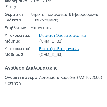
Ακαδημαϊκό
2025 - 2026
Έτος:
Θεματική
Χημικής Τεχνολογίας & Εφαρμοσμένης
Ενότητα:
Φυσικοχημείας
Επιβλέπων:
Μπογοσιάν
Υποχρεωτικό
Μοριακή Φασματοσκοπία
Μάθημα 1:
(CHM_E_B2)
Υποχρεωτικό
Επιστήμη Επιφανειών
Μάθημα 2:
(CHM_E_Β3)
Ανάθεση Διπλωματικής
Ονοματεπώνυμο
Αριστείδης Καρύδης (AM: 1072500)
Φοιτητή: