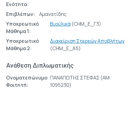
Ενότητα:
Επιβλέπων:
Αμανατίδης
Υποχρεωτικό
Βιοϋλικά
(CHM_E_Γ3)
Μάθημα 1:
Υποχρεωτικό
Διαχείριση Στερεών Αποβλήτων
Μάθημα 2:
(CHM_E_A5)
Ανάθεση Διπλωματικής
Ονοματεπώνυμο
ΠΑΝΑΓΙΩΤΗΣ ΣΤΕΦΑΣ (AM:
Φοιτητή:
1095230)