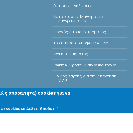
Αιτήσεις - Δηλώσεις
Kαταστάσεις Μαθημάτων /
Συγγραμμάτων
Οδηγός Σπουδών Τμήματος
1o Συμπόσιο Αποφοίτων ΤΧΜ
Webmail Τμήματος
Webmail Προπτυχιακών Φοιτητών
Οδικός Χάρτης για την Απόκτηση
Μ.Δ.Ε
Οδικός Χάρτης για την Απόκτηση Δ.Δ.
ώς απαραίτητα) cookies για να
E-Class
ων cookies επιλέξτε “Αποδοχή”.
Αίθουσες Σεμιναρίων - Πρόγραμμα
Βιβλιοθήκη Τμήματος