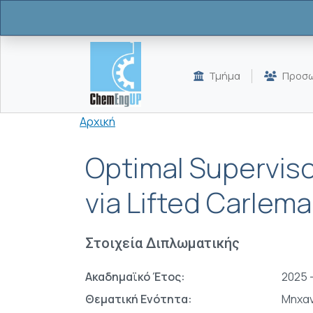
Παράκαμψη προς το κυρίως περιεχόμενο
Τμήμα
Προσω
Breadcrumb
Αρχική
Optimal Superviso
via Lifted Carlem
Στοιχεία Διπλωματικής
Ακαδημαϊκό Έτος:
2025 
Θεματική Ενότητα:
Μηχαν