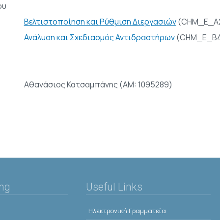
ου
Βελτιστοποίηση και Ρύθμιση Διεργασιών
(CHM_E_A
Ανάλυση και Σχεδιασμός Αντιδραστήρων
(CHM_E_Β4
Αθανάσιος Κατσαμπάνης (AM: 1095289)
ing
Useful Links
Ηλεκτρονική Γραμματεία