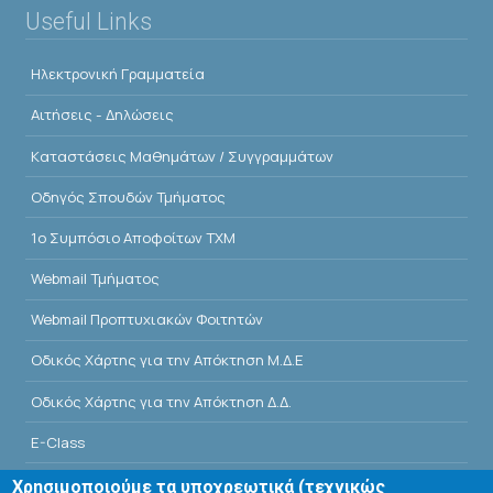
Useful Links
Ηλεκτρονική Γραμματεία
Αιτήσεις - Δηλώσεις
Kαταστάσεις Μαθημάτων / Συγγραμμάτων
Οδηγός Σπουδών Τμήματος
1o Συμπόσιο Αποφοίτων ΤΧΜ
Webmail Τμήματος
Webmail Προπτυχιακών Φοιτητών
Οδικός Χάρτης για την Απόκτηση Μ.Δ.Ε
Οδικός Χάρτης για την Απόκτηση Δ.Δ.
E-Class
Αίθουσες Σεμιναρίων - Πρόγραμμα
Χρησιμοποιούμε τα υποχρεωτικά (τεχνικώς