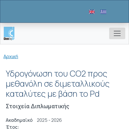
Παράκαμψη προς το κυρίως περιεχόμενο
Breadcrumb
Αρχική
Υδρογόνωση του CO2 προς
μεθανόλη σε διμεταλλικούς
καταλύτες με βάση το Pd
Στοιχεία Διπλωματικής
Ακαδημαϊκό
2025 - 2026
Έτος: