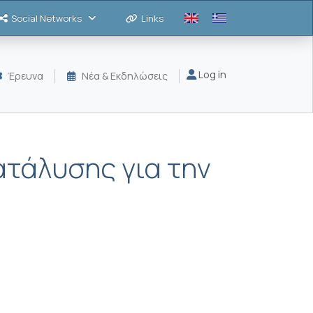
Social Networks
Links
Μενού λογαριασμού
Log in
Έρευνα
Νέα & Εκδηλώσεις
τάλυσης για την