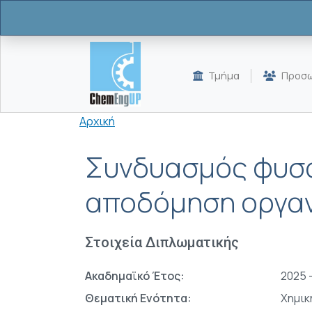
Παράκαμψη προς το κυρίως περιεχόμενο
Τμήμα
Προσω
Breadcrumb
Αρχική
Συνδυασμός φυσα
αποδόμηση οργαν
Στοιχεία Διπλωματικής
Ακαδημαϊκό Έτος:
2025 
Θεματική Ενότητα:
Χημικ