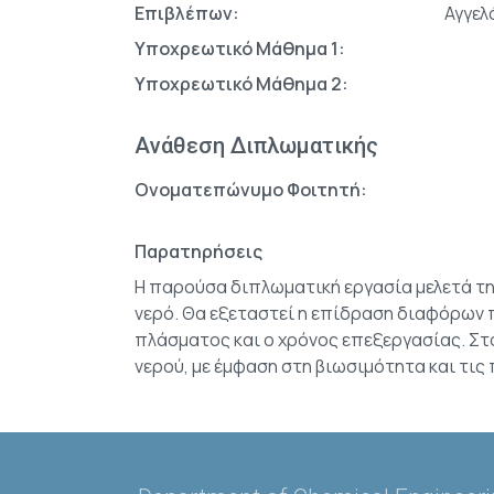
Επιβλέπων:
Αγγελ
Υποχρεωτικό Μάθημα 1:
Υποχρεωτικό Μάθημα 2:
Ανάθεση Διπλωματικής
Ονοματεπώνυμο Φοιτητή:
Παρατηρήσεις
Η παρούσα διπλωματική εργασία μελετά τ
νερό. Θα εξεταστεί η επίδραση διαφόρων
πλάσματος και ο χρόνος επεξεργασίας. Στό
νερού, με έμφαση στη βιωσιμότητα και τις