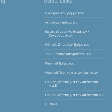
ing
Useful Links
Ηλεκτρονική Γραμματεία
Αιτήσεις - Δηλώσεις
Kαταστάσεις Μαθημάτων /
Συγγραμμάτων
Οδηγός Σπουδών Τμήματος
1o Συμπόσιο Αποφοίτων ΤΧΜ
Webmail Τμήματος
Webmail Προπτυχιακών Φοιτητών
Οδικός Χάρτης για την Απόκτηση
Μ.Δ.Ε
Οδικός Χάρτης για την Απόκτηση Δ.Δ.
E-Class