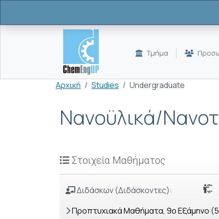
Παράκαμψη προς το κυρίως περιεχόμενο
Τμήμα
Προσω
Breadcrumb
Αρχική
Studies
Undergraduate
Νανοϋλικά/Νανοτ
Στοιχεία Μαθήματος
Διδάσκων (Διδάσκοντες):
Προπτυχιακά Μαθήματα, 9o Εξάμηνο (5ο