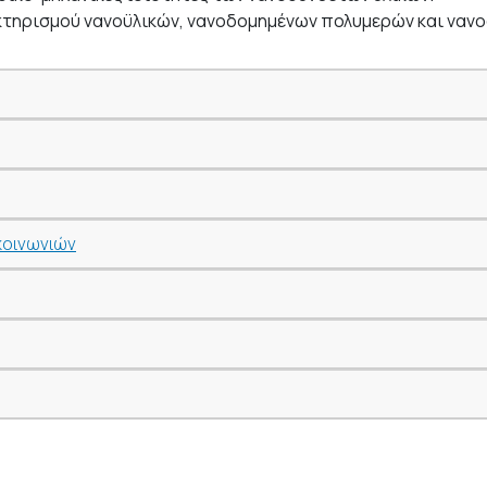
κτηρισμού νανοϋλικών, νανοδομημένων πολυμερών και ναν
κοινωνιών