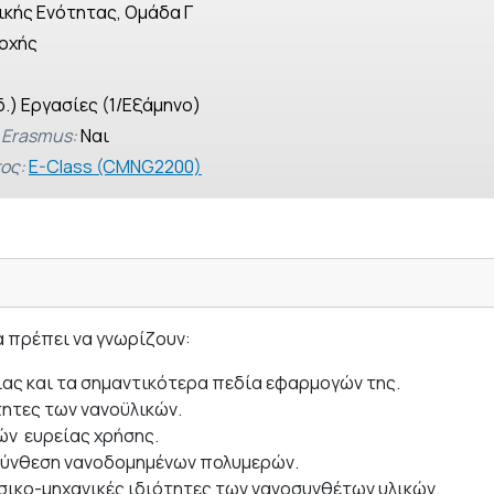
ικής Ενότητας, Ομάδα Γ
οχής
δ.) Εργασίες (1/Εξάμηνο)
 Erasmus:
Ναι
ος:
E-Class (CMNG2200)
α πρέπει να γνωρίζουν:
ίας και τα σημαντικότερα πεδία εφαρμογών της.
τητες των νανοϋλικών.
ών ευρείας χρήσης.
 σύνθεση νανοδομημένων πολυμερών.
σικο-μηχανικές ιδιότητες των νανοσυνθέτων υλικών.