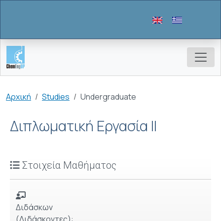
Παράκαμψη προς το κυρίως περιεχόμενο
Breadcrumb
Αρχική
Studies
Undergraduate
Διπλωματική Εργασία II
Στοιχεία Μαθήματος
Διδάσκων
(Διδάσκοντες):