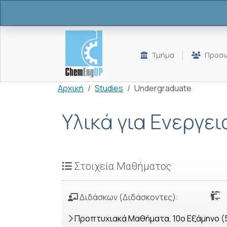
Παράκαμψη προς το κυρίως περιεχόμενο
Τμήμα
Προσω
Breadcrumb
Αρχική
Studies
Undergraduate
Υλικά για Ενεργε
Στοιχεία Μαθήματος
Διδάσκων (Διδάσκοντες):
Προπτυχιακά Μαθήματα, 10o Εξάμηνο (5