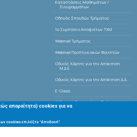
Kαταστάσεις Μαθημάτων /
Συγγραμμάτων
Οδηγός Σπουδών Τμήματος
1o Συμπόσιο Αποφοίτων ΤΧΜ
Webmail Τμήματος
Webmail Προπτυχιακών Φοιτητών
Οδικός Χάρτης για την Απόκτηση
Μ.Δ.Ε
Οδικός Χάρτης για την Απόκτηση Δ.Δ.
E-Class
Αίθουσες Σεμιναρίων - Πρόγραμμα
ώς απαραίτητα) cookies για να
Βιβλιοθήκη Τμήματος
ων cookies επιλέξτε “Αποδοχή”.