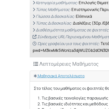
Κατηγορία μαθήματος:
Επιλογής Θεματ
Τύπος Μαθήματος:
Επιστημονικής Περι
Γλώσσα Διδασκαλίας:
Ελληνικά
Τύπος Διδασκαλίας:
Διαλέξεις (3Ωρ./Εβ
Διαθέσιμότητα μαθήματος σε φοιτητές
Σύνδεσμος URL Περιεχομένου Μαθήματ
Ώρες γραφείου για τους φοιτητές:
Τετά
pwd=M3kwMk5WcnIza3djWUZGb2dON3I2
Λεπτομέρειες Μαθήματος
Μαθησιακά Αποτελέσματα
Στο τέλος του μαθήματος οι φοιτητές θ
Τις βασικές τεχνολογίες παραγωγής 
Τις βασικές ιδιότητες και μεθόδου