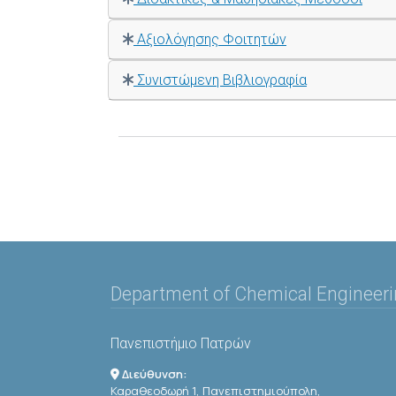
Αξιολόγησης Φοιτητών
Συνιστώμενη Βιβλιογραφία
Department of Chemical Engineer
Πανεπιστήμιο Πατρών
Διεύθυνση:
Καραθεοδωρή 1, Πανεπιστημιούπολη,