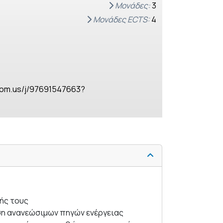
Μονάδες:
3
Μονάδες ECTS:
4
zoom.us/j/97691547663?
σής τους
υση ανανεώσιμων πηγών ενέργειας