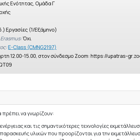
ικής Ενότητας, Ομάδα Γ
οχής
δ.) Εργασίες (1/Εξάμηνο)
 Erasmus:
Όχι
ος:
E-Class (CMNG2197)
ρτη 12.00-15.00, στον σύνδεσμο Zoom: https://upatras-gr.
QT09
α πρέπει να γνωρίζουν:
ενέργειας και τις σημαντικότερες τεχνολογίες εκμετάλλευ
ς παρασκευής υλικών που προορίζονται για την εκμετάλλε