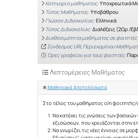
Κατηγορία μαθήματος:
Υποχρεωτικά Μ
Τύπος Μαθήματος:
Υποβάθρου
Γλώσσα Διδασκαλίας:
Ελληνικά
Τύπος Διδασκαλίας:
Διαλέξεις (2Ωρ./Εβ
Διαθέσιμότητα μαθήματος σε φοιτητές
Σύνδεσμος URL Περιεχομένου Μαθήματ
Ώρες γραφείου για τους φοιτητές:
Παρα
Λεπτομέρειες Μαθήματος
Μαθησιακά Αποτελέσματα
Στο τέλος του μαθήματος ο/η φοιτητής/
Να κατέχει τις γνώσεις των βασικώ
εξισώσεων, που χρειάζονται στην ε
Να γνωρίζει τις νέες έννοιες σε μ
Εξισώσεις", ώστε να είναι ικανός/ή ν