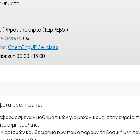
αθήματα
δ.) Φροντηστήριο (1Ωρ./Εβδ.)
 Erasmus:
Όχι
ος:
ChemEngUP / e-class
σκευή 09.00 - 13.00
φοιτήτρια πρέπει:
ν εφαρμοσμένων μαθηματικών για μηχανικούς, στην ευρεία 
πιστήμη του/της.
ορφή ορισμών και θεωρημάτων που αφορούν τη βασική ύλη τ
α τις εφαρμόζει.