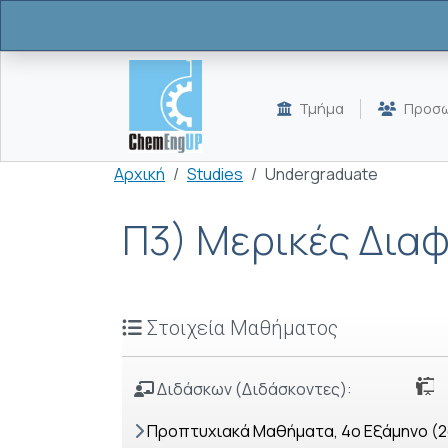
Παράκαμψη προς το κυρίως περιεχόμενο
Τμήμα
Προσω
Breadcrumb
Αρχική
Studies
Undergraduate
Π3) Μερικές Διαφ
Στοιχεία Μαθήματος
Διδάσκων (Διδάσκοντες):
Προπτυχιακά Μαθήματα, 4o Εξάμηνο (2