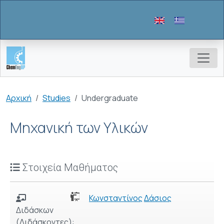
Παράκαμψη προς το κυρίως περιεχόμενο
Breadcrumb
Αρχική
Studies
Undergraduate
Μηχανική των Υλικών
Στοιχεία Μαθήματος
Κωνσταντίνος
Δάσιος
Διδάσκων
(Διδάσκοντες):