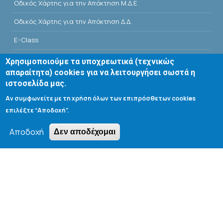
Οδικός Χάρτης για την Απόκτηση Μ.Δ.Ε
Οδικός Χάρτης για την Απόκτηση Δ.Δ.
E-Class
Αίθουσες Σεμιναρίων - Πρόγραμμα
Χρησιμοποιούμε τα υποχρεωτικά (τεχνικώς
απαραίτητα) cookies για να λειτουργήσει σωστά η
Βιβλιοθήκη Τμήματος
ιστοσελίδα μας.
Αν συμφωνείτε με τη χρήση όλων των επιπρόσθετων cookies
επιλέξτε “Αποδοχή”.
Αποδοχή
Δεν αποδέχομαι
Search form
Αναζήτηση
Tools
Cookie settings