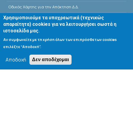
Οδικός Χάρτης για την Απόκτηση Δ.Δ.
Χρησιμοποιούμε τα υποχρεωτικά (τεχνικώς
E-Class
απαραίτητα) cookies για να λειτουργήσει σωστά η
Αίθουσες Σεμιναρίων - Πρόγραμμα
ιστοσελίδα μας.
Αν συμφωνείτε με τη χρήση όλων των επιπρόσθετων cookies
Βιβλιοθήκη Τμήματος
επιλέξτε “Αποδοχή”.
Αποδοχή
Δεν αποδέχομαι
Search form
Αναζήτηση
Tools
Cookie settings
Μενού λογαριασμού χρήστη