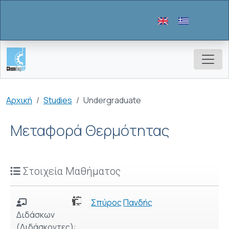
Παράκαμψη προς το κυρίως περιεχόμενο
Breadcrumb
Αρχική
Studies
Undergraduate
Μεταφορά Θερμότητας
Στοιχεία Μαθήματος
Σπύρος
Πανδής
Διδάσκων
(Διδάσκοντες):