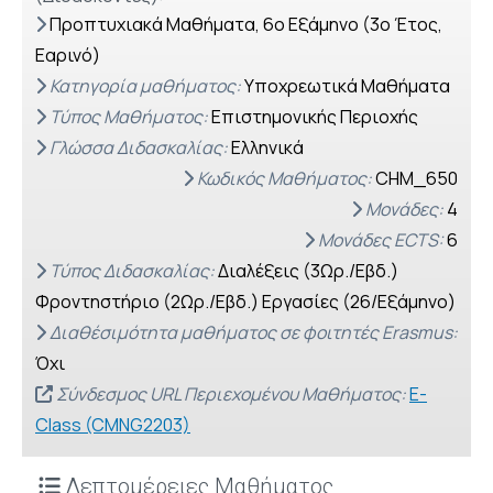
Προπτυχιακά Μαθήματα, 6o Εξάμηνο (3ο Έτος,
Εαρινό)
Κατηγορία μαθήματος:
Υποχρεωτικά Μαθήματα
Τύπος Μαθήματος:
Επιστημονικής Περιοχής
Γλώσσα Διδασκαλίας:
Ελληνικά
Κωδικός Μαθήματος:
CHM_650
Μονάδες:
4
Μονάδες ECTS:
6
Τύπος Διδασκαλίας:
Διαλέξεις (3Ωρ./Εβδ.)
Φροντηστήριο (2Ωρ./Εβδ.) Εργασίες (26/Εξάμηνο)
Διαθέσιμότητα μαθήματος σε φοιτητές Erasmus:
Όχι
Σύνδεσμος URL Περιεχομένου Μαθήματος:
E-
Class (CMNG2203)
Λεπτομέρειες Μαθήματος