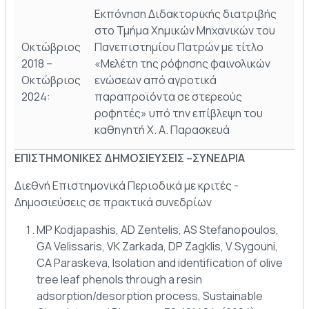
Εκπόνηση Διδακτορικής διατριβής
στο Τμήμα Χημικών Μηχανικών του
Οκτώβριος
Πανεπιστημίου Πατρών με τίτλο
2018 –
«Μελέτη της ρόφησης φαινολικών
Οκτώβριος
ενώσεων από αγροτικά
2024:
παραπροϊόντα σε στερεούς
ροφητές» υπό την επίβλεψη του
καθηγητή Χ. Α. Παρασκευά
ΕΠΙΣΤΗΜΟΝΙΚΕΣ ΔHMOΣIEYΣEIΣ –ΣΥΝΕΔΡΙΑ
Διεθνή Επιστημονικά Περιοδικά με κριτές -
Δημοσιεύσεις σε πρακτικά συνεδρίων
MP Kodjapashis, AD Zentelis, AS Stefanopoulos,
GA Velissaris, VK Zarkada, DP Zagklis, V Sygouni,
CA Paraskeva, Isolation and identification of olive
tree leaf phenols through a resin
adsorption/desorption process, Sustainable