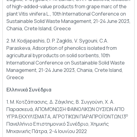
of high-added-value products from grape marc of the
plant Vitis vinifera L., 10th International Conference on
Sustainable Solid Waste Management, 21-24 June 2023,
Chania, Crete Island, Greece
2. M. Kodjapashis, D. P. Zagklis, V. Sygouni, C.A.
Paraskeva, Adsorption of phenolics isolated from
agricultural byproducts on solid sorbents, 10th
International Conference on Sustainable Solid Waste
Management, 21-24 June 2023, Chania, Crete Island,
Greece
Ελληνικά Συνέδρια
1. Μ. Κοτζάπασιης, Δ. Ζάγκλης, Β. Συγγούνη, Χ. Α.
Παρασκευά, ΑΠΟΜΌΝΩΣΗ ΦΑΙΝΟΛΙΚΏΝ ΟΥΣΙΏΝ ΑΠΌ
o
ΥΓΡΆ ΕΚΧΥΛΊΣΜΑΤΑ, ΑΓΡΟΤΙΚΏΝ ΠΑΡΑΠΡΟΪΌΝΤΩΝ,13
Πανελλήνιο Επιστημονικό Συνέδριο, Χημικής
Μηχανικής Πάτρα, 2-4 Ιουνίου 2022