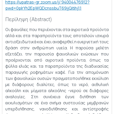
https://upatras-gr.zoom.us/j/ 94004476912?
pwd=0pIrYh2EpWQDcnssbuT69jjQitihj1.1
Περίληψη (Abstract)
Οι φαινόλες που περιέχονται στα αγροτικά προϊόντα
αλλά και στα παραπροϊόντα τους αποτελούν ισχυρά
αντιοξειδωτικά και έχει αναφερθεί η ευεργετική τους
δράση στην ανθρώπινη υγεία. Η παρούσα μελέτη
εξετάζει την παρουσία φαινολικών ενώσεων που
προέρχονται από αγροτικά προϊόντα, όπως τα
φύλλα ελιάς και τα παραπροϊόντα της διαδικασίας
παραγωγής ροφημάτων καφέ. Για την απομόνωση
των φαινολικών ουσιών πραγματοποιήθηκε εκχύλιση
με διάφορους διαλύτες, όπως το νερό, αιθυλική
αλκοόλη και μίγματα αλκοόλης -νερού σε διάφορες
αναλογίες. Στη συνέχεια έγινε διήθηση των
εκχυλισμάτων σε ένα σχήμα συστοιχίας μεμβρανών
υπερδιήθησης, νανοδιήθησης και αντίστροφής