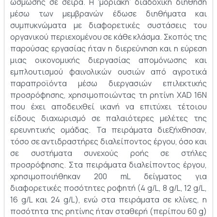
ώσμωσης σε σειρά. Η ‘μοριακή’ διαδοχική διήθηση
μέσω των μεμβρανών έδωσε διηθήματα και
συμπυκνώματα με διαφορετικές συστάσεις του
οργανικού περιεχομένου σε κάθε κλάσμα. Σκοπός της
παρούσας εργασίας ήταν η διερεύνηση και η εύρεση
μιας οικονομικής διεργασίας απομόνωσης και
εμπλουτισμού φαινολικών ουσιών από αγροτικά
παραπροϊόντα μέσω διεργασιών επιλεκτικής
προσρόφησης, χρησιμοποιώντας τη ρητίνη XAD 16N
που έχει αποδειχθεί ικανή να επιτύχει τέτοιου
είδους διαχωρισμό σε παλαιότερες μελέτες της
ερευνητικής ομάδας. Τα πειράματα διεξήχθησαν,
τόσο σε αντιδραστήρες διαλείποντος έργου, όσο και
σε συστήματα συνεχούς ροής σε στήλες
προσρόφησης. Στα πειράματα διαλείποντος έργου,
χρησιμοποιήθηκαν 200 mL δείγματος για
διαφορετικές ποσότητες ροφητή (4 g/L, 8 g/L, 12 g/L,
16 g/L και 24 g/L), ενώ στα πειράματα σε κλίνες, η
ποσότητα της ρητίνης ήταν σταθερή (περίπου 60 g)