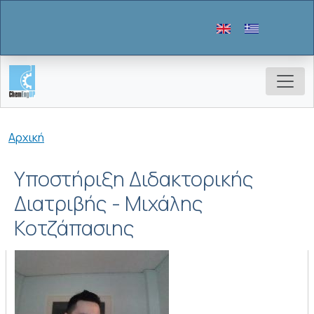
Παράκαμψη προς το κυρίως περιεχόμενο
Breadcrumb
Αρχική
Υποστήριξη Διδακτορικής
Διατριβής - Μιχάλης
Κοτζάπασιης