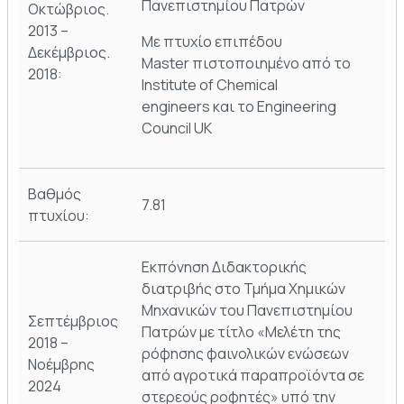
Πανεπιστημίου Πατρών
Οκτώβριος.
2013 –
Με πτυχίο επιπέδου
Δεκέμβριος.
Master πιστοποιημένο από το
2018:
Institute of Chemical
engineers και το Engineering
Council UK
Βαθμός
7.81
πτυχίου:
Εκπόνηση Διδακτορικής
διατριβής στο Τμήμα Χημικών
Μηχανικών του Πανεπιστημίου
Σεπτέμβριος
Πατρών με τίτλο «Μελέτη της
2018 –
ρόφησης φαινολικών ενώσεων
Νοέμβρης
από αγροτικά παραπροϊόντα σε
2024
στερεούς ροφητές» υπό την