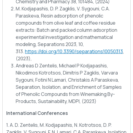
Chemistry and Pharmacy 38, 101484, (2024)
M. Kodjapashis, D. P. Zagklis, V. Sygouni, C.A.
Paraskeva, Resin adsorption of phenolic
compounds from olive leaf and coffee residue
extracts: Batch and packed column adsorption
experimental investigation and mathematical
modeling, Separations 2023, 10,
313.
https://doi.org/10.3390/separations10050313
,
(2023),
Andreas D Zentelis, Michael P Kodjapashis,
Nikodimos Kotrotsos, Dimitris P Zagklis, Varvara
Sygouni, Fotini N Lamari, Christakis A Paraskeva,
Separation, Isolation, and Enrichment of Samples
of Phenolic Compounds from Winemaking By-
Products, Sustainability, MDPI, (2023)
International Conferences
1. Α. D. Zentelis, M. Kodjapashis, N. Kotrotsos, D. P.
Zagklis, V. Sygouni, F. N. Lamari, C.A. Paraskeva, Isolation