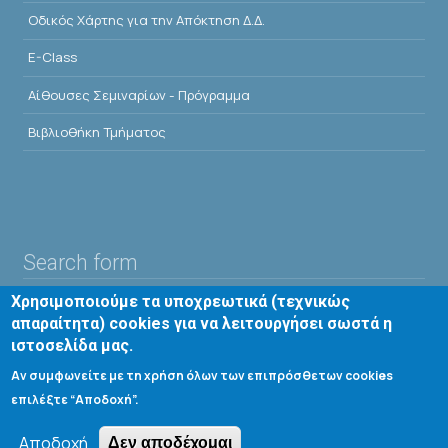
Οδικός Χάρτης για την Απόκτηση Δ.Δ.
E-Class
Αίθουσες Σεμιναρίων - Πρόγραμμα
Βιβλιοθήκη Τμήματος
Search form
Χρησιμοποιούμε τα υποχρεωτικά (τεχνικώς
Αναζήτηση
απαραίτητα) cookies για να λειτουργήσει σωστά η
ιστοσελίδα μας.
Tools
Αν συμφωνείτε με τη χρήση όλων των επιπρόσθετων cookies
επιλέξτε “Αποδοχή”.
Cookie settings
Αποδοχή
Μενού λογαριασμού χρήστη
Δεν αποδέχομαι