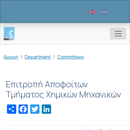
Παράκαμψη προς το κυρίως περιεχόμενο
Breadcrumb
Αρχική
Department
Committees
Επιτροπή Αποφοίτων
Τμήματος Χημικών Μηχανικών
Share
Facebook
Twitter
LinkedIn