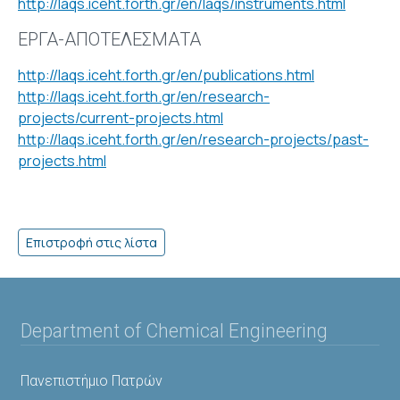
http://laqs.iceht.forth.gr/en/laqs/instruments.html
ΕΡΓΑ-ΑΠΟΤΕΛΕΣΜΑΤΑ
http://laqs.iceht.forth.gr/en/publications.html
http://laqs.iceht.forth.gr/en/research-
projects/current-projects.html
http://laqs.iceht.forth.gr/en/research-projects/past-
projects.html
Department of Chemical Engineering
Πανεπιστήμιο Πατρών