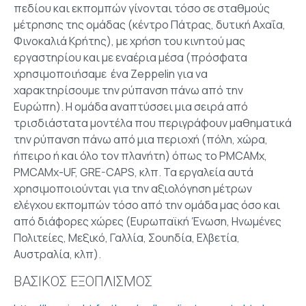
πεδίου και εκπομπών γίνονται τόσο σε σταθμούς
μέτρησης της ομάδας (κέντρο Πάτρας, δυτική Αχαΐα,
Φινοκαλιά Κρήτης), με χρήση του κινητού μας
εργαστηρίου και με εναέρια μέσα (πρόσφατα
χρησιμοποιήσαμε ένα Zeppelin για να
χαρακτηρίσουμε την ρύπανση πάνω από την
Ευρώπη). Η ομάδα αναπτύσσει μια σειρά από
τρισδιάστατα μοντέλα που περιγράφουν μαθηματικά
την ρύπανση πάνω από μια περιοχή (πόλη, χώρα,
ήπειρο ή και όλο τον πλανήτη) όπως το PMCAMx,
PMCAMx-UF, GRE-CAPS, κλπ. Τα εργαλεία αυτά
χρησιμοποιούνται για την αξιολόγηση μέτρων
ελέγχου εκπομπών τόσο από την ομάδα μας όσο και
από διάφορες χώρες (Ευρωπαϊκή Ένωση, Ηνωμένες
Πολιτείες, Μεξικό, Γαλλία, Σουηδία, Ελβετία,
Αυστραλία, κλπ).
ΒΑΣΙΚΟΣ ΕΞΟΠΛΙΣΜΟΣ