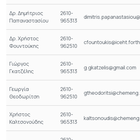
Δρ. Δημήτριος
2610-
dimitris.papanastasiou@
Παπαναστασίου
965313
Δρ. Χρήστος
2610-
cfountoukis@iceht.forth
Φουντούκης
962510
Γιώργος
2610-
g.gkatzelis@gmail.com
Γκατζέλης
965313
Γεωργία
2610-
gtheodoritsi@chemeng.
Θεοδωρίτση
962510
Χρήστος
2610-
kaltsonoudis@chemeng.
Καλτσονούδης
965313
2610-