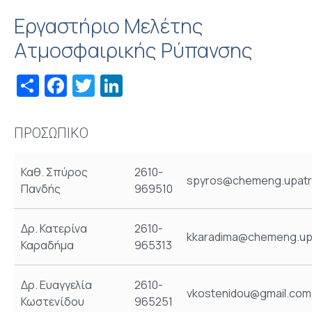
Εργαστήριο Μελέτης
Ατμοσφαιρικής Ρύπανσης
Share
Facebook
Twitter
LinkedIn
ΠΡΟΣΩΠΙΚΟ
Καθ. Σπύρος
2610-
spyros@chemeng.upatr
Πανδής
969510
Δρ. Κατερίνα
2610-
kkaradima@chemeng.upa
Καραδήμα
965313
Δρ. Ευαγγελία
2610-
vkostenidou@gmail.com
Κωστενίδου
965251