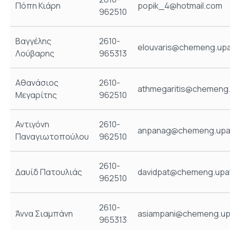
Πόπη Κιάρη
popik_4@hotmail.com
962510
Βαγγέλης
2610-
elouvaris@chemeng.upa
Λούβαρης
965313
Αθανάσιος
2610-
athmegaritis@chemeng.
Μεγαρίτης
962510
Αντιγόνη
2610-
anpanag@chemeng.upat
Παναγιωτοπούλου
962510
2610-
Δαυίδ Πατουλιάς
davidpat@chemeng.upat
962510
2610-
Άννα Σιαμπάνη
asiampani@chemeng.upa
965313