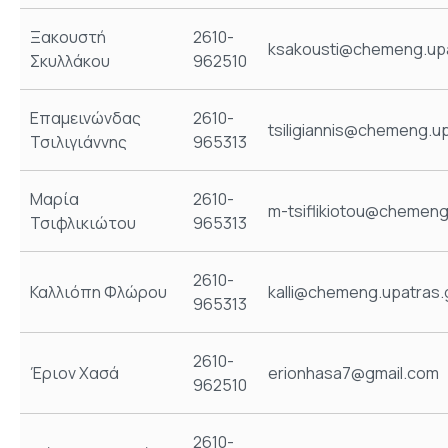
Ξακουστή
2610-
ksakousti@chemeng.upa
Σκυλλάκου
962510
Επαμεινώνδας
2610-
tsiligiannis@chemeng.up
Τσιλιγιάννης
965313
Μαρία
2610-
m-tsiflikiotou@chemeng
Τσιφλικιώτου
965313
2610-
Καλλιόπη Φλώρου
kalli@chemeng.upatras.
965313
2610-
Έριον Χασά
erionhasa7@gmail.com
962510
2610-