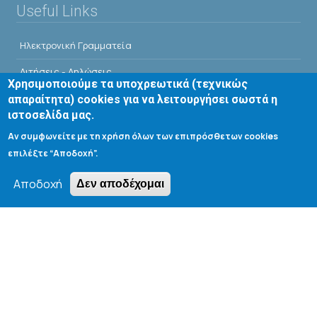
Useful Links
Ηλεκτρονική Γραμματεία
Αιτήσεις - Δηλώσεις
Χρησιμοποιούμε τα υποχρεωτικά (τεχνικώς
Kαταστάσεις Μαθημάτων / Συγγραμμάτων
απαραίτητα) cookies για να λειτουργήσει σωστά η
ιστοσελίδα μας.
Οδηγός Σπουδών Τμήματος
Αν συμφωνείτε με τη χρήση όλων των επιπρόσθετων cookies
1o Συμπόσιο Αποφοίτων ΤΧΜ
επιλέξτε “Αποδοχή”.
Webmail Τμήματος
Αποδοχή
Δεν αποδέχομαι
Webmail Προπτυχιακών Φοιτητών
Οδικός Χάρτης για την Απόκτηση Μ.Δ.Ε
Οδικός Χάρτης για την Απόκτηση Δ.Δ.
E-Class
Αίθουσες Σεμιναρίων - Πρόγραμμα