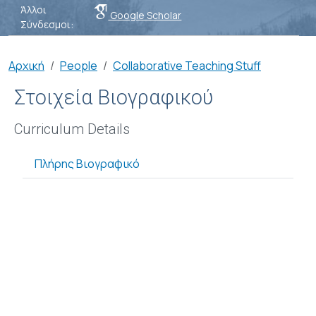
Άλλοι
Google Scholar
Σύνδεσμοι:
Breadcrumb
Αρχική
People
Collaborative Teaching Stuff
Στοιχεία Βιογραφικού
Curriculum Details
Πλήρης Βιογραφικό