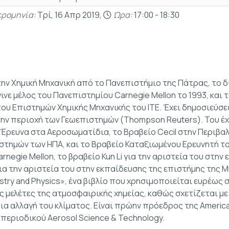
ρομηνία:
Τρί, 16 Απρ 2019,
Ώρα:
17:00 - 18:30
ην Χημική Μηχανική από το Πανεπιστήμιο της Πάτρας, το δ
γινε μέλος του Πανεπιστημίου Carnegie Mellon το 1993, και
ου Επιστημών Χημικής Μηχανικής του ΙΤΕ. Έχει δημοσιεύσει
ην περιοχή των Γεωεπιστημών (Thompson Reuters). Του έχ
ν Έρευνα στα Αεροσωματίδια, το Βραβείο Cecil στην Περιβα
στημών των ΗΠΑ, και το Βραβείο Καταξιωμένου Ερευνητή 
rnegie Mellon, το βραβείο Kun Li για την αριστεία του στη
για την αριστεία του στην εκπαίδευσης της επιστήμης της Μ
try and Physics», ένα βιβλίο που χρησιμοποιείται ευρέως σ
 μελέτες της ατμοσφαιρικής χημείας, καθώς σχετίζεται με
ια αλλαγή του κλίματος. Είναι πρώην πρόεδρος της American
περιοδικού Aerosol Science & Technology.