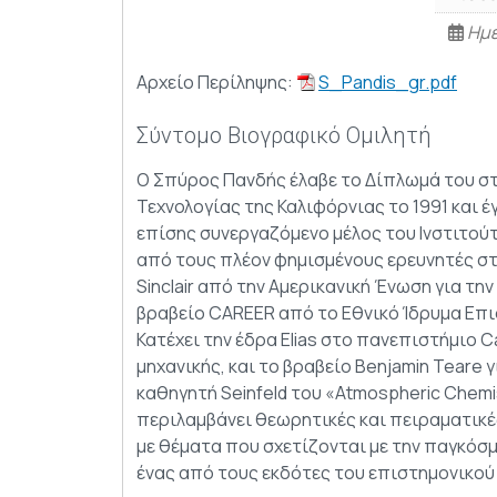
Ημε
Αρχείο Περίληψης:
S_Pandis_gr.pdf
Σύντομο Βιογραφικό Ομιλητή
Ο Σπύρος Πανδής έλαβε το Δίπλωμά του στ
Τεχνολογίας της Καλιφόρνιας το 1991 και έ
επίσης συνεργαζόμενο μέλος του Ινστιτούτ
από τους πλέον φημισμένους ερευνητές στ
Sinclair από την Αμερικανική Ένωση για τη
βραβείο CAREER από το Εθνικό Ίδρυμα Επι
Κατέχει την έδρα Elias στο πανεπιστήμιο Ca
μηχανικής, και το βραβείο Benjamin Teare 
καθηγητή Seinfeld του «Atmospheric Chemis
περιλαμβάνει θεωρητικές και πειραματικές
με θέματα που σχετίζονται με την παγκόσμ
ένας από τους εκδότες του επιστημονικού 