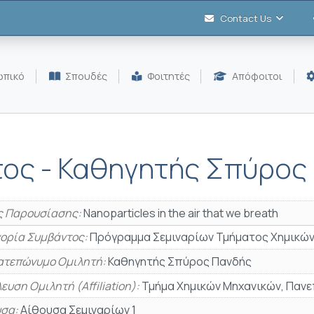
Contact Us
πικό
Σπουδές
Φοιτητές
Απόφοιτοι
τος - Καθηγητής Σπύρος
ς Παρουσίασης:
Nanoparticles in the air that we breath
ορία Συμβάντος:
Πρόγραμμα Σεμιναρίων Τμήματος Χημικών
τεπώνυμο Ομιλητή:
Καθηγητής Σπύρος Πανδής
ευση Ομιλητή (Affiliation):
Τμήμα Χημικών Μηχανικών, Παν
σα:
Αίθουσα Σεμιναρίων 1