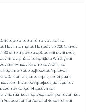
ιδακτορικό του από το Ινστιτούτο
 του Πανεπιστημίου Πατρών το 2004. Είναι
 280 επιστημονικά άρθρα και είναι ένας
ουν απονεμηθεί τα Βραβεία Whitby και
λλοντική Μηχανική από το AIChE, το
του Ευρωπαϊκού Συμβουλίου Έρευνας.
ν εκπαίδευση της επιστήμης της χημικής
ηχανικής. Είναι συγγραφέας μαζί με τον
ε όλο τον κόσμο. Η έρευνά του
 την αστική και περιφερειακή ρύπανση, και
 Association for Aerosol Research και