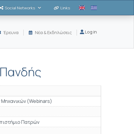
Social Networks
Links
Μενού λογαριασμού
Log in
Έρευνα
Νέα & Εκδηλώσεις
 Πανδής
 Μηχανικών (Webinars)
επιστήμιο Πατρών