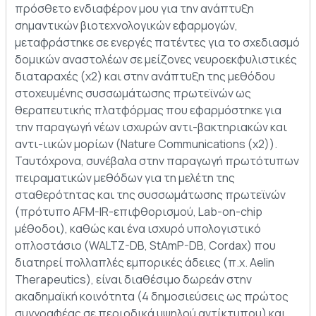
πρόσθετο ενδιαφέρον μου για την ανάπτυξη
σημαντικών βιοτεχνολογικών εφαρμογών,
μεταφράστηκε σε ενεργές πατέντες για το σχεδιασμό
δομικών αναστολέων σε μείζονες νευροεκφυλιστικές
διαταραχές (x2) και στην ανάπτυξη της μεθόδου
στοχευμένης συσσωμάτωσης πρωτεϊνών ως
θεραπευτικής πλατφόρμας που εφαρμόστηκε για
την παραγωγή νέων ισχυρών αντι-βακτηριακών και
αντι-ιικών μορίων (Nature Communications (x2)).
Ταυτόχρονα, συνέβαλα στην παραγωγή πρωτότυπων
πειραματικών μεθόδων για τη μελέτη της
σταθερότητας και της συσσωμάτωσης πρωτεϊνών
(πρότυπο AFM-IR-επιφθορισμού, Lab-on-chip
μέθοδοι), καθώς και ένα ισχυρό υπολογιστικό
οπλοστάσιο (WALTZ-DB, StAmP-DB, Cordax) που
διατηρεί πολλαπλές εμπορικές άδειες (π.χ. Aelin
Therapeutics), είναι διαθέσιμο δωρεάν στην
ακαδημαϊκή κοινότητα (4 δημοσιεύσεις ως πρώτος
συγγραφέας σε περιοδικά υψηλού αντίκτυπου) και