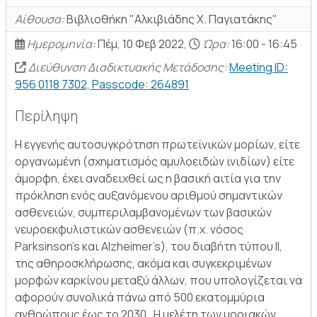
Αίθουσα:
Βιβλιοθήκη "Αλκιβιάδης Χ. Παγιατάκης"
Ημερομηνία:
Πέμ, 10 Φεβ 2022,
Ώρα:
16:00 - 16:45
Διεύθυνση Διαδικτυακής Μετάδοσης:
Meeting ID:
956 0118 7302, Passcode: 264891
Περίληψη
Η εγγενής αυτοσυγκρότηση πρωτεϊνικών μορίων, είτε
οργανωμένη (σχηματισμός αμυλοειδών ινιδίων) είτε
άμορφη, έχει αναδειχθεί ως η βασική αιτία για την
πρόκληση ενός αυξανόμενου αριθμού σημαντικών
ασθενειών, συμπεριλαμβανομένων των βασικών
νευροεκφυλιστικών ασθενειών (π.χ. νόσος
Parksinson’s και Alzheimer’s), του διαβήτη τύπου ΙΙ,
της αθηροσκλήρωσης, ακόμα και συγκεκριμένων
μορφών καρκίνου μεταξύ άλλων, που υπολογίζεται να
αφορούν συνολικά πάνω από 500 εκατομμύρια
ανθρώπους έως το 2030 . Η μελέτη των μοριακών