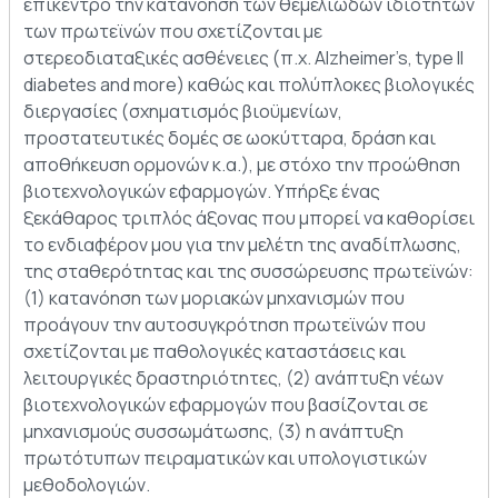
επίκεντρο την κατανόηση των θεμελιωδών ιδιοτήτων
των πρωτεϊνών που σχετίζονται με
στερεοδιαταξικές ασθένειες (π.χ. Alzheimer’s, type II
diabetes and more) καθώς και πολύπλοκες βιολογικές
διεργασίες (σχηματισμός βιοϋμενίων,
προστατευτικές δομές σε ωοκύτταρα, δράση και
αποθήκευση ορμονών κ.α.), με στόχο την προώθηση
βιοτεχνολογικών εφαρμογών. Υπήρξε ένας
ξεκάθαρος τριπλός άξονας που μπορεί να καθορίσει
το ενδιαφέρον μου για την μελέτη της αναδίπλωσης,
της σταθερότητας και της συσσώρευσης πρωτεϊνών:
(1) κατανόηση των μοριακών μηχανισμών που
προάγουν την αυτοσυγκρότηση πρωτεϊνών που
σχετίζονται με παθολογικές καταστάσεις και
λειτουργικές δραστηριότητες, (2) ανάπτυξη νέων
βιοτεχνολογικών εφαρμογών που βασίζονται σε
μηχανισμούς συσσωμάτωσης, (3) η ανάπτυξη
πρωτότυπων πειραματικών και υπολογιστικών
μεθοδολογιών.