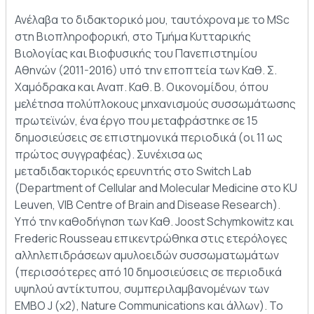
Ανέλαβα το διδακτορικό μου, ταυτόχρονα με το MSc
στη Βιοπληροφορική, στο Τμήμα Κυτταρικής
Βιολογίας και Βιοφυσικής του Πανεπιστημίου
Αθηνών (2011-2016) υπό την εποπτεία των Καθ. Σ.
Χαμόδρακα και Αναπ. Καθ. Β. Οικονομίδου, όπου
μελέτησα πολύπλοκους μηχανισμούς συσσωμάτωσης
πρωτεϊνών, ένα έργο που μεταφράστηκε σε 15
δημοσιεύσεις σε επιστημονικά περιοδικά (οι 11 ως
πρώτος συγγραφέας). Συνέχισα ως
μεταδιδακτορικός ερευνητής στο Switch Lab
(Department of Cellular and Molecular Medicine στο KU
Leuven, VIB Centre of Brain and Disease Research).
Υπό την καθοδήγηση των Καθ. Joost Schymkowitz και
Frederic Rousseau επικεντρώθηκα στις ετερόλογες
αλληλεπιδράσεων αμυλοειδών συσσωματωμάτων
(περισσότερες από 10 δημοσιεύσεις σε περιοδικά
υψηλού αντίκτυπου, συμπεριλαμβανομένων των
EMBO J (x2), Nature Communications και άλλων). Το