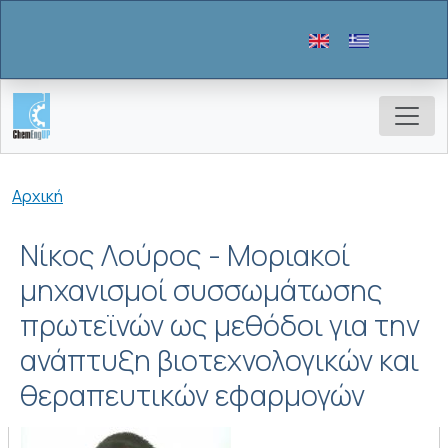
Παράκαμψη προς το κυρίως περιεχόμενο
Breadcrumb
Αρχική
Νίκος Λούρος - Mοριακοί
μηχανισμοί συσσωμάτωσης
πρωτεϊνών ως μεθόδοι για την
ανάπτυξη βιοτεχνολογικών και
θεραπευτικών εφαρμογών