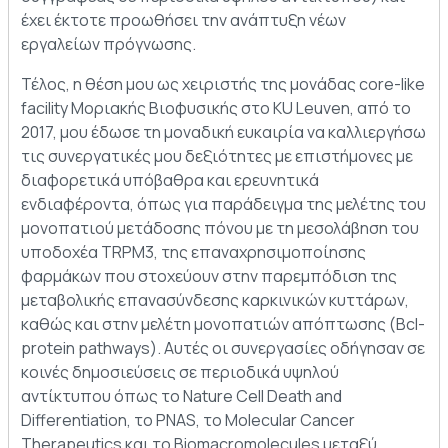
έχει έκτοτε προωθήσει την ανάπτυξη νέων
εργαλείων πρόγνωσης.
Τέλος, η θέση μου ως χειριστής της μονάδας core-like
facility Μοριακής Βιοφυσικής στο KU Leuven, από το
2017, μου έδωσε τη μοναδική ευκαιρία να καλλιεργήσω
τις συνεργατικές μου δεξιότητες με επιστήμονες με
διαφορετικά υπόβαθρα και ερευνητικά
ενδιαφέροντα, όπως για παράδειγμα της μελέτης του
μονοπατιού μετάδοσης πόνου με τη μεσολάβηση του
υποδοχέα TRPM3, της επαναχρησιμοποίησης
φαρμάκων που στοχεύουν στην παρεμπόδιση της
μεταβολικής επανασύνδεσης καρκινικών κυττάρων,
καθώς και στην μελέτη μονοπατιών απόπτωσης (Bcl-
protein pathways). Αυτές οι συνεργασίες οδήγησαν σε
κοινές δημοσιεύσεις σε περιοδικά υψηλού
αντίκτυπου όπως το Nature Cell Death and
Differentiation, το PNAS, το Molecular Cancer
Therapeutics και το Biomacromolecules μεταξύ