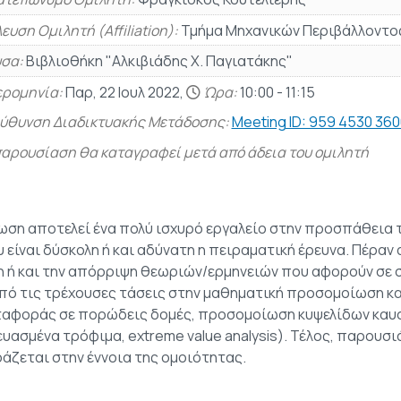
ευση Ομιλητή (Affiliation):
Τμήμα Μηχανικών Περιβάλλοντο
σα:
Βιβλιοθήκη "Αλκιβιάδης Χ. Παγιατάκης"
ρομηνία:
Παρ, 22 Ιουλ 2022,
Ώρα:
10:00 - 11:15
ύθυνση Διαδικτυακής Μετάδοσης:
Meeting ID: 959 4530 36
αρουσίαση θα καταγραφεί μετά από άδεια του ομιλητή
ωση αποτελεί ένα πολύ ισχυρό εργαλείο στην προσπάθεια 
 είναι δύσκολη ή και αδύνατη η πειραματική έρευνα. Πέρα
 ή και την απόρριψη θεωριών/ερμηνειών που αφορούν σε 
πό τις τρέχουσες τάσεις στην μαθηματική προσομοίωση κα
ταφοράς σε πορώδεις δομές, προσομοίωση κυψελίδων καυ
υασμένα τρόφιμα, extreme value analysis). Τέλος, παρουσ
ράζεται στην έννοια της ομοιότητας.