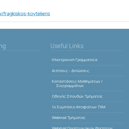
w/fragkiskos-koytelieris
ing
Useful Links
Ηλεκτρονική Γραμματεία
Αιτήσεις - Δηλώσεις
Kαταστάσεις Μαθημάτων /
Συγγραμμάτων
Οδηγός Σπουδών Τμήματος
1o Συμπόσιο Αποφοίτων ΤΧΜ
Webmail Τμήματος
Webmail Προπτυχιακών Φοιτητών