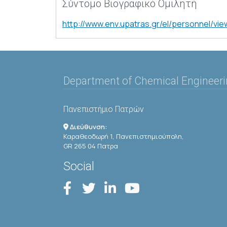
Σύντομο Βιογραφικό Ομιλητή
http://www.env.upatras.gr/el/personnel/vie
Department of Chemical Engineer
Πανεπιστήμιο Πατρών
Διεύθυνση:
Καραθεοδωρή 1, Πανεπιστημιούπολη,
GR 265 04 Πατρα
Social