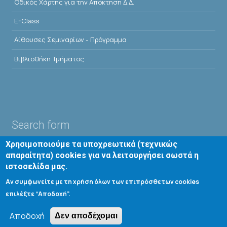
Οδικός Χάρτης για την Απόκτηση Δ.Δ.
E-Class
Αίθουσες Σεμιναρίων - Πρόγραμμα
Βιβλιοθήκη Τμήματος
Search form
Χρησιμοποιούμε τα υποχρεωτικά (τεχνικώς
Αναζήτηση
απαραίτητα) cookies για να λειτουργήσει σωστά η
ιστοσελίδα μας.
Tools
Αν συμφωνείτε με τη χρήση όλων των επιπρόσθετων cookies
επιλέξτε “Αποδοχή”.
Cookie settings
Αποδοχή
Μενού λογαριασμού χρήστη
Δεν αποδέχομαι
Log in