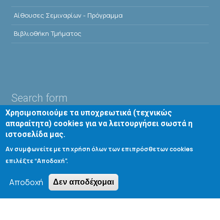
Αίθουσες Σεμιναρίων - Πρόγραμμα
Βιβλιοθήκη Τμήματος
Search form
Χρησιμοποιούμε τα υποχρεωτικά (τεχνικώς
Αναζήτηση
απαραίτητα) cookies για να λειτουργήσει σωστά η
ιστοσελίδα μας.
Αν συμφωνείτε με τη χρήση όλων των επιπρόσθετων cookies
Tools
επιλέξτε “Αποδοχή”.
Cookie settings
Αποδοχή
Δεν αποδέχομαι
Μενού λογαριασμού χρήστη
Log in
Copyright © 2020 Department of Chemical Engineering,
University of Patras; all rights reserved