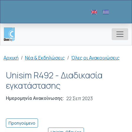
Παράκαμψη προς το κυρίως περιεχόμενο
Breadcrumb
Αρχική
Νέα & Εκδηλώσεις
Όλες οι Ανακοινώσεις
Unisim R492 - Διαδικασία
εγκατάστασης
22 Σεπ 2023
Ημερομηνία Ανακοίνωσης
Προηγούμενο