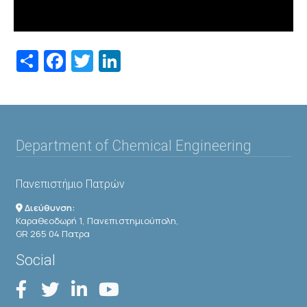
Share
Facebook
Twitter
LinkedIn
Department of Chemical Engineering
Πανεπιστήμιο Πατρών
Διεύθυνση:
Καραθεοδωρή 1, Πανεπιστημιούπολη,
GR 265 04 Πατρα
Social