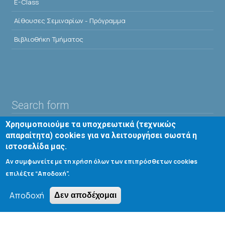
E-Class
Αίθουσες Σεμιναρίων - Πρόγραμμα
Βιβλιοθήκη Τμήματος
Search form
Χρησιμοποιούμε τα υποχρεωτικά (τεχνικώς
Αναζήτηση
απαραίτητα) cookies για να λειτουργήσει σωστά η
ιστοσελίδα μας.
Tools
Αν συμφωνείτε με τη χρήση όλων των επιπρόσθετων cookies
επιλέξτε “Αποδοχή”.
Cookie settings
Αποδοχή
Μενού λογαριασμού χρήστη
Δεν αποδέχομαι
Log in
Copyright © 2020 Department of Chemical Engineering,