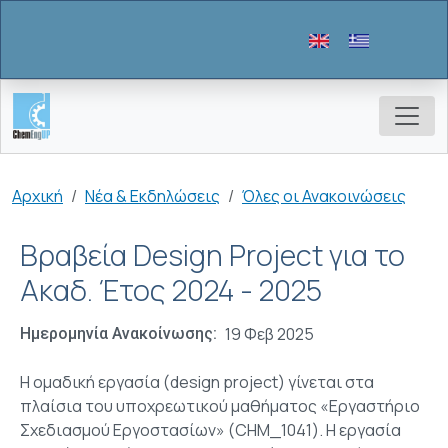
Παράκαμψη προς το κυρίως περιεχόμενο
Breadcrumb
Αρχική
Νέα & Εκδηλώσεις
Όλες οι Ανακοινώσεις
Βραβεία Design Project για το
Ακαδ. Έτος 2024 - 2025
19 Φεβ 2025
Ημερομηνία Ανακοίνωσης
Η ομαδική εργασία (design project) γίνεται στα
πλαίσια του υποχρεωτικού μαθήματος «Εργαστήριο
Σχεδιασμού Εργοστασίων» (CHM_1041). Η εργασία