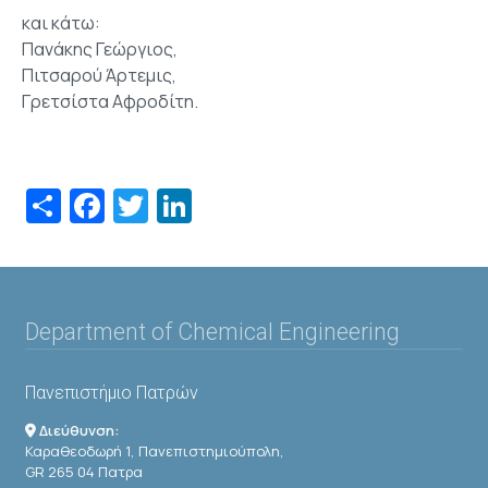
και κάτω:
Πανάκης Γεώργιος,
Πιτσαρού Άρτεμις,
Γρετσίστα Αφροδίτη.
Share
Facebook
Twitter
LinkedIn
Department of Chemical Engineering
Πανεπιστήμιο Πατρών
Διεύθυνση:
Καραθεοδωρή 1, Πανεπιστημιούπολη,
GR 265 04 Πατρα