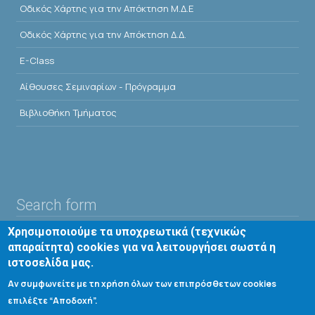
Οδικός Χάρτης για την Απόκτηση Μ.Δ.Ε
Οδικός Χάρτης για την Απόκτηση Δ.Δ.
E-Class
Αίθουσες Σεμιναρίων - Πρόγραμμα
Βιβλιοθήκη Τμήματος
Search form
Χρησιμοποιούμε τα υποχρεωτικά (τεχνικώς
Αναζήτηση
απαραίτητα) cookies για να λειτουργήσει σωστά η
ιστοσελίδα μας.
Tools
Αν συμφωνείτε με τη χρήση όλων των επιπρόσθετων cookies
επιλέξτε “Αποδοχή”.
Cookie settings