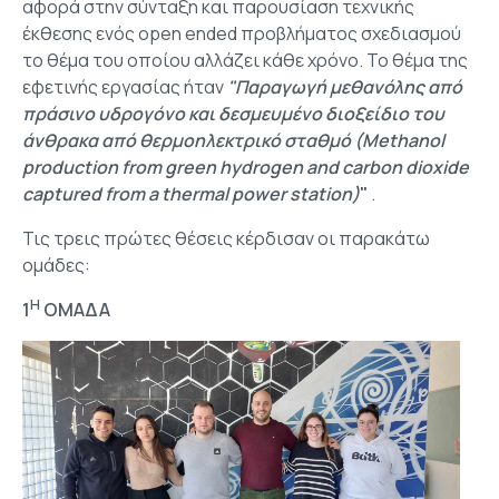
αφορά στην σύνταξη και παρουσίαση τεχνικής
έκθεσης ενός open ended προβλήματος σχεδιασμού
το θέμα του οποίου αλλάζει κάθε χρόνο. Το θέμα της
εφετινής εργασίας ήταν
"Παραγωγή μεθανόλης από
πράσινο υδρογόνο και δεσμευμένο διοξείδιο του
άνθρακα από θερμοηλεκτρικό σταθμό (Methanol
production from green hydrogen and carbon dioxide
captured from a thermal power station)
"
.
Τις τρεις πρώτες θέσεις κέρδισαν οι παρακάτω
ομάδες:
Η
1
ΟMAΔΑ