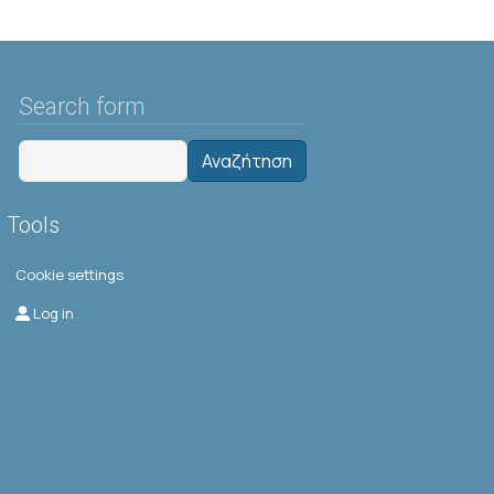
Search form
Αναζήτηση
Tools
Cookie settings
Μενού λογαριασμού χρήστη
Log in