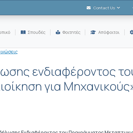
Contact Us
πικό
Σπουδές
Φοιτητές
Απόφοιτοι
οινώσεις
ωσης ενδιαφέροντος τ
ιοίκηση για Μηχανικούς»
δήλωσης Ενδιαφέροντος του Προγράμματος Μεταπτυχ