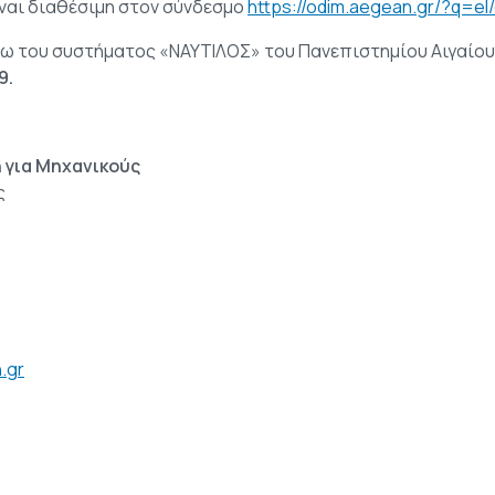
ναι διαθέσιμη στον σύνδεσμο
https://odim.aegean.gr/?q=el
σω του συστήματος «ΝΑΥΤΙΛΟΣ» του Πανεπιστημίου Αιγαίο
9.
 για Μηχανικούς
ς
.gr