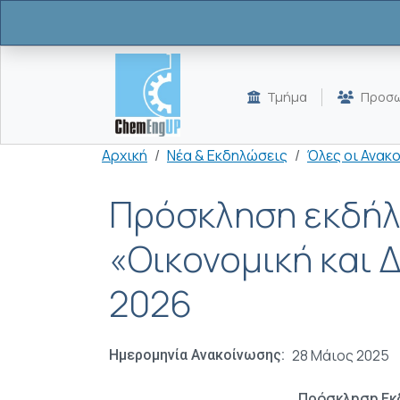
Παράκαμψη προς το κυρίως περιεχόμενο
Τμήμα
Προσω
Breadcrumb
Αρχική
Νέα & Εκδηλώσεις
Όλες οι Ανακ
Πρόσκληση εκδήλ
«Οικονομική και Δ
2026
28 Μάιος 2025
Ημερομηνία Ανακοίνωσης
Πρόσκληση Εκ