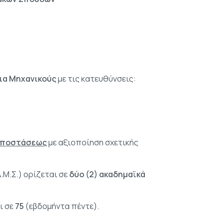
για Μηχανικούς
με τις κατευθύνσεις:
αποστάσεως
με αξιοποίηση σχετικής
Μ.Σ.) ορίζεται σε
δύο (2) ακαδημαϊκά
ι σε
75
(εβδομήντα πέντε).