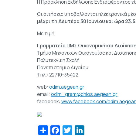
Η Πρόσκληση Εκδήλωσης Ενδιαφέροντος εί
Οι αιτήσεις υποβάλλονται ηλεκτρονικά μέ
μέχρι τη Δευτέρα 30 Ιουνίου και ώρα 23:5
Με τιμή,
Γραμματεία ΠΜΣ Οικονομική και Διοίκηση
Τμήμα Μηχανικών Οικονομίας και Διοίκηση
Πολυτεχνική Σχολή
Πανεπιστήμιο Αιγαίου
Tηλ.: 22710-35422
web:
odim.aegean.gr
email:
odim_gram@chios.aegean.gr
facebook:
www.facebook.com/odim.aegean
Share
Facebook
Twitter
LinkedIn