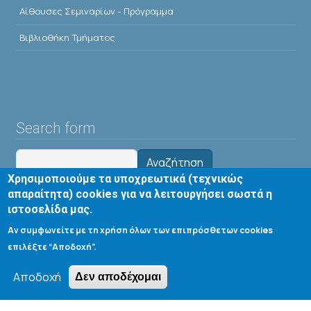
Αίθουσες Σεμιναρίων - Πρόγραμμα
Βιβλιοθήκη Τμήματος
Search form
Αναζήτηση
Χρησιμοποιούμε τα υποχρεωτικά (τεχνικώς
απαραίτητα) cookies για να λειτουργήσει σωστά η
Tools
ιστοσελίδα μας.
Αν συμφωνείτε με τη χρήση όλων των επιπρόσθετων cookies
Cookie settings
επιλέξτε “Αποδοχή”.
Μενού λογαριασμού χρήστη
Log in
Αποδοχή
Δεν αποδέχομαι
Copyright © 2020 Department of Chemical Engineering,
University of Patras; all rights reserved