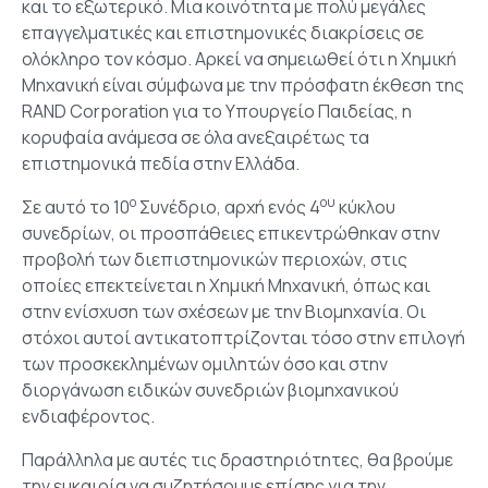
και το εξωτερικό. Μια κοινότητα με πολύ μεγάλες
επαγγελματικές και επιστημονικές διακρίσεις σε
ολόκληρο τον κόσμο. Αρκεί να σημειωθεί ότι η Χημική
Μηχανική είναι σύμφωνα με την πρόσφατη έκθεση της
RAND Corporation για το Υπουργείο Παιδείας, η
κορυφαία ανάμεσα σε όλα ανεξαιρέτως τα
επιστημονικά πεδία στην Ελλάδα.
ο
ου
Σε αυτό το 10
Συνέδριο, αρχή ενός 4
κύκλου
συνεδρίων, οι προσπάθειες επικεντρώθηκαν στην
προβολή των διεπιστημονικών περιοχών, στις
οποίες επεκτείνεται η Χημική Μηχανική, όπως και
στην ενίσχυση των σχέσεων με την Βιομηχανία. Οι
στόχοι αυτοί αντικατοπτρίζονται τόσο στην επιλογή
των προσκεκλημένων ομιλητών όσο και στην
διοργάνωση ειδικών συνεδριών βιομηχανικού
ενδιαφέροντος.
Παράλληλα με αυτές τις δραστηριότητες, θα βρούμε
την ευκαιρία να συζητήσουμε επίσης για την