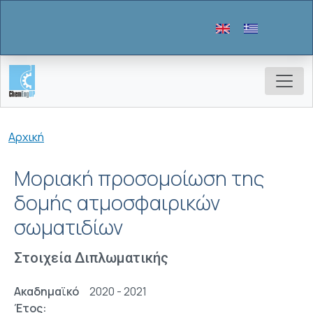
Παράκαμψη προς το κυρίως περιεχόμενο
Breadcrumb
Αρχική
Μοριακή προσομοίωση της
δομής ατμοσφαιρικών
σωματιδίων
Στοιχεία Διπλωματικής
Ακαδημαϊκό
2020 - 2021
Έτος: