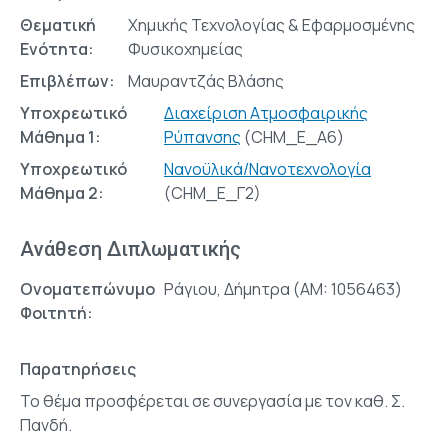
Θεματική
Χημικής Τεχνολογίας & Εφαρμοσμένης
Ενότητα:
Φυσικοχημείας
Επιβλέπων:
Μαυραντζάς Βλάσης
Υποχρεωτικό
Διαχείριση Ατμοσφαιρικής
Μάθημα 1:
Ρύπανσης
(CHM_E_A6)
Υποχρεωτικό
Νανοϋλικά/Νανοτεχνολογία
Μάθημα 2:
(CHM_E_Γ2)
Ανάθεση Διπλωματικής
Ονοματεπώνυμο
Ράγιου, Δήμητρα (AM: 1056463)
Φοιτητή:
Παρατηρήσεις
Το θέμα προσφέρεται σε συνεργασία με τον καθ. Σ.
Πανδή.