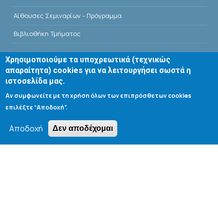
Αίθουσες Σεμιναρίων - Πρόγραμμα
Βιβλιοθήκη Τμήματος
Χρησιμοποιούμε τα υποχρεωτικά (τεχνικώς
απαραίτητα) cookies για να λειτουργήσει σωστά η
ιστοσελίδα μας.
Search form
Αν συμφωνείτε με τη χρήση όλων των επιπρόσθετων cookies
επιλέξτε “Αποδοχή”.
Αναζήτηση
Αποδοχή
Δεν αποδέχομαι
Tools
Cookie settings
Μενού λογαριασμού χρήστη
Log in
Copyright © 2020 Department of Chemical Engineering,
University of Patras; all rights reserved