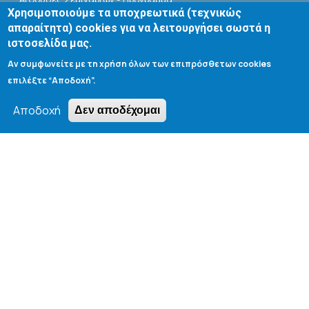
Χρησιμοποιούμε τα υποχρεωτικά (τεχνικώς
Βιβλιοθήκη Τμήματος
απαραίτητα) cookies για να λειτουργήσει σωστά η
ιστοσελίδα μας.
Αν συμφωνείτε με τη χρήση όλων των επιπρόσθετων cookies
επιλέξτε “Αποδοχή”.
Αποδοχή
Δεν αποδέχομαι
Search form
Αναζήτηση
Tools
Cookie settings
Μενού λογαριασμού χρήστη
Log in
Copyright © 2020 Department of Chemical Engineering,
University of Patras; all rights reserved