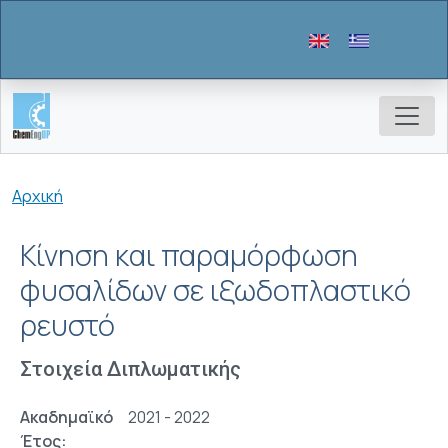
Παράκαμψη προς το κυρίως περιεχόμενο
Breadcrumb
Αρχική
Κίνηση και παραμόρφωση
φυσαλίδων σε ιξωδοπλαστικό
ρευστό
Στοιχεία Διπλωματικής
Ακαδημαϊκό
2021 - 2022
Έτος: