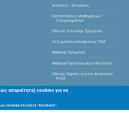
Αιτήσεις - Δηλώσεις
Kαταστάσεις Μαθημάτων /
Συγγραμμάτων
Οδηγός Σπουδών Τμήματος
1o Συμπόσιο Αποφοίτων ΤΧΜ
Webmail Τμήματος
Webmail Προπτυχιακών Φοιτητών
Οδικός Χάρτης για την Απόκτηση
Μ.Δ.Ε
Οδικός Χάρτης για την Απόκτηση Δ.Δ.
ώς απαραίτητα) cookies για να
E-Class
ων cookies επιλέξτε “Αποδοχή”.
Αίθουσες Σεμιναρίων - Πρόγραμμα
Βιβλιοθήκη Τμήματος