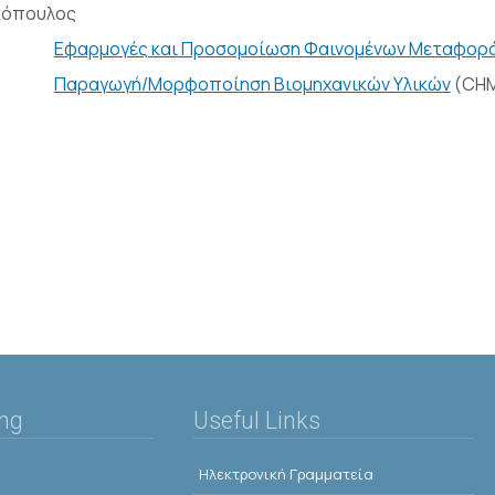
κόπουλος
Εφαρμογές και Προσομοίωση Φαινομένων Μεταφορ
Παραγωγή/Μορφοποίηση Βιομηχανικών Υλικών
(CHM
ing
Useful Links
Ηλεκτρονική Γραμματεία