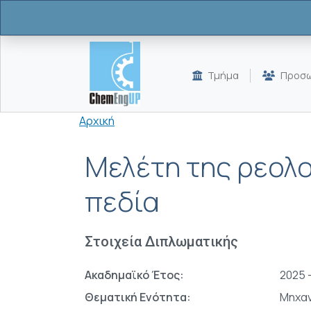
Παράκαμψη προς το κυρίως περιεχόμενο
Τμήμα
Προσω
Breadcrumb
Αρχική
Μελέτη της ρεολο
πεδία
Στοιχεία Διπλωματικής
Ακαδημαϊκό Έτος:
2025 
Θεματική Ενότητα:
Μηχαν