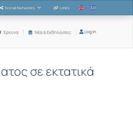
Social Networks
Links
Μενού λογαριασμού
Log in
Έρευνα
Νέα & Εκδηλώσεις
ατος σε εκτατικά