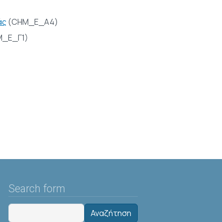
άς
(CHM_E_A4)
_E_Γ1)
Search form
Αναζήτηση